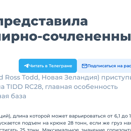
представила
нирно-сочлененн
Читать в Телеграме
Подписаться на ра
d Ross Todd, Новая Зеландия) приступ
на TIDD RC28, главная особенность
ая база
ий), длина которой может варьироваться от 6,1 до 1
скается подъем на крюке 28 тонн, если же груз на
стигать 25 тонн. Максимальное значение горизонт