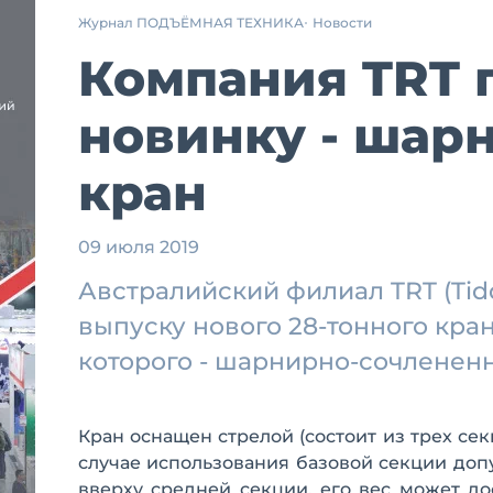
Журнал ПОДЪЁМНАЯ ТЕХНИКА
Новости
Компания TRT 
новинку - шар
кран
09 июля 2019
Австралийский филиал TRT (Tid
выпуску нового 28-тонного кра
которого - шарнирно-сочлененн
Кран оснащен стрелой (состоит из трех секц
случае использования базовой секции допу
вверху средней секции, его вес может до