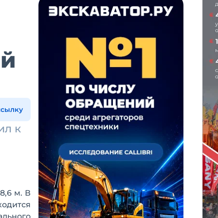
ый
ссылку
ил к
8,6 м. В
ходится
ального