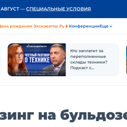
Ь АВГУСТ —
СПЕЦИАЛЬНЫЕ УСЛОВИЯ
День рождения Экскаватор Ру
Конференции
Еще
Кто заплатит за
переполненные
склады техники?
Подкаст с
«Балтийским
лизингом»
зинг на бульдоз