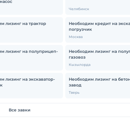
насос
Челябинск
м лизинг на трактор
Необходим кредит на экска
погрузчик
Москва
м лизинг на полуприцеп-
Необходим лизинг на полу
газовоз
Кызылорда
м лизинг на экскаватор-
Необходим лизинг на бет
к
завод
Тверь
Все завки