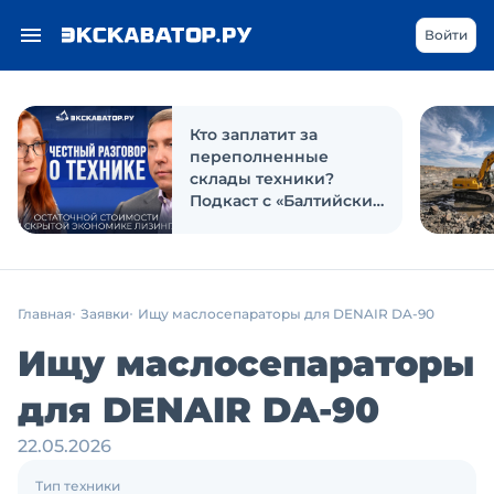
Войти
Кто заплатит за
переполненные
склады техники?
Подкаст с «Балтийским
лизингом»
Главная
Заявки
Ищу маслосепараторы для DENAIR DA-90
Ищу маслосепараторы
для DENAIR DA-90
22.05.2026
Тип техники