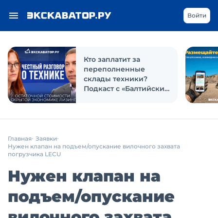
Войти
Кто заплатит за
переполненные
склады техники?
Подкаст с «Балтийским
лизингом»
Главная
Заявки
Нужен клапан на подъем/опускание вилочного захвата
погрузчика LECU
Нужен клапан на
подъем/опускание
вилочного захвата