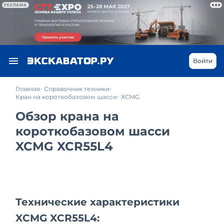
РЕКЛАМА
Войти
Главная
Справочник техники
Кран на короткобазовом шасси
XCMG
Обзор крана на
короткобазовом шасси
XCMG XCR55L4
Технические характеристики
XCMG XCR55L4: