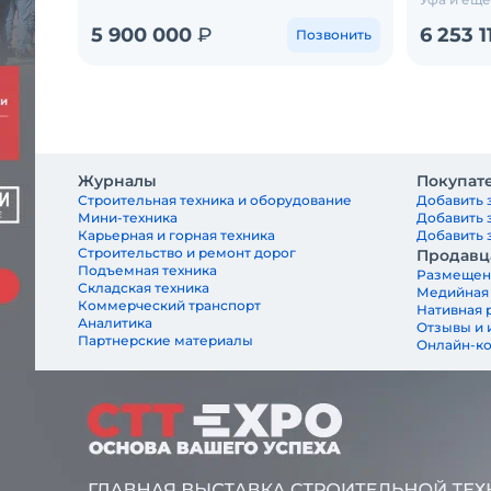
5 900 000
₽
6 253 
Позвонить
Журналы
Покупат
Строительная техника и оборудование
Добавить 
Мини-техника
Добавить 
Карьерная и горная техника
Добавить з
Строительство и ремонт дорог
Продавц
Подъемная техника
Размещен
Складская техника
Медийная
Коммерческий транспорт
Нативная 
Аналитика
Отзывы и 
Партнерские материалы
Онлайн-к