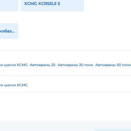
XCMG XСR55L5 S
Все кран на короткобазовом шасси
ом шасси XCMG
Автокраны 25
Автокраны 30 тонн
Автокраны 50 тонн
ом шасси XCMG