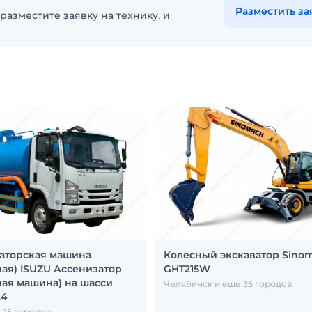
Разместить за
разместите заявку на технику, и
аторская машина
Колесный экскаватор Sino
ная) ISUZU Ассенизатор
GHT215W
ная машина) на шасси
Челябинск и еще 35 городов
x4
 25 городов