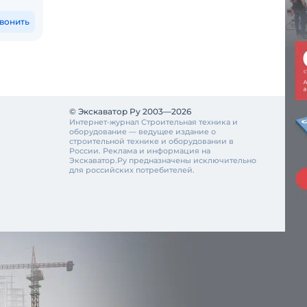
5 474 475
₽
8 385
вонить
Позвонить
© Экскаватор Ру 2003—2026
Интернет-журнал Строительная техника и
оборудование — ведущее издание о
строительной технике и оборудовании в
России. Реклама и информация на
Экскаватор.Ру предназначены исключительно
для российских потребителей.