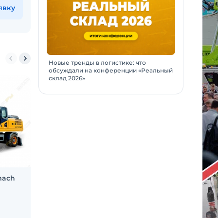
явку
Новые тренды в логистике: что
обсуждали на конференции «Реальный
склад 2026»
mach
Фронтальный погрузчик
Дробилк
(колесный) Lovol FL936H
SANME 
Новосибирск и еще 35 городов
Москва и