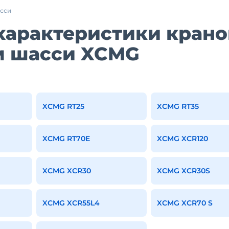
асси
характеристики крано
м шасси XCMG
XCMG RT25
XCMG RT35
XCMG RT70E
XCMG XCR120
XCMG XCR30
XCMG XCR30S
XCMG XCR55L4
XCMG XCR70 S