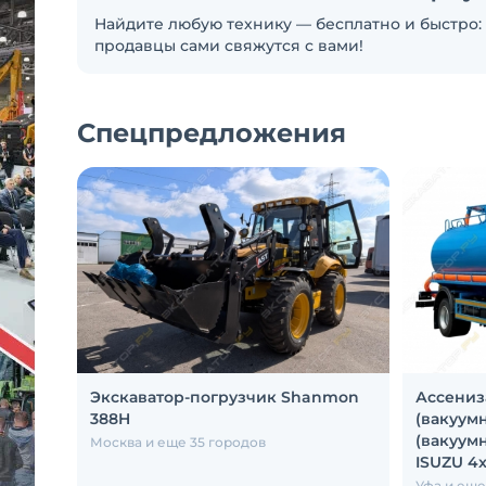
Найдите любую технику — бесплатно и быстро: 
продавцы сами свяжутся с вами!
Спецпредложения
Экскаватор-погрузчик Shanmon
Ассениз
388H
(вакуум
(вакуум
Москва и еще 35 городов
ISUZU 4
Уфа и еще