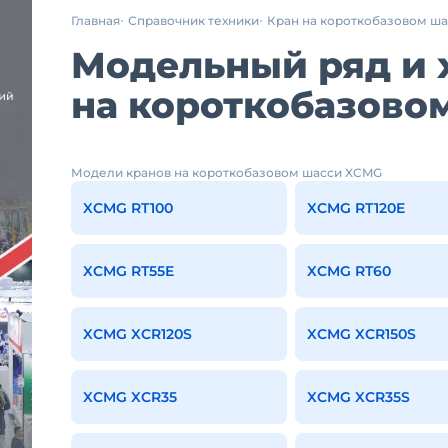
Главная
Справочник техники
Кран на короткобазовом ш
Модельный ряд и 
на короткобазово
Модели кранов на короткобазовом шасси XCMG
XCMG RT100
XCMG RT120E
XCMG RT55E
XCMG RT60
XCMG XCR120S
XCMG XCR150S
XCMG XCR35
XCMG XCR35S