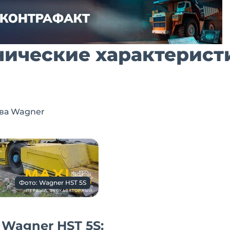
нические характерист
ва Wagner
Фото: Wagner HST 5S
Wagner HST 5S: