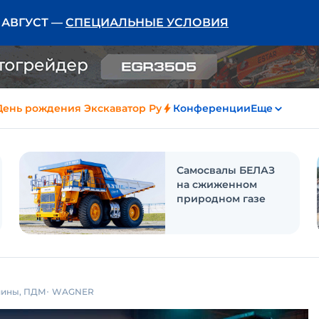
Ь АВГУСТ —
СПЕЦИАЛЬНЫЕ УСЛОВИЯ
День рождения Экскаватор Ру
Конференции
Еще
Самосвалы БЕЛАЗ
на сжиженном
природном газе
шины, ПДМ
WAGNER