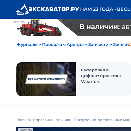
НАМ 23 ГОДА • ВЕС
РЕКЛАМА
Журналы
Продажа
Аренда
Запчасти
Заявки
Футеровка в
цифрах: практика
Wearfors
Главная
Справочник техники
Погрузочно-доставочные ма
РЕКЛАМА