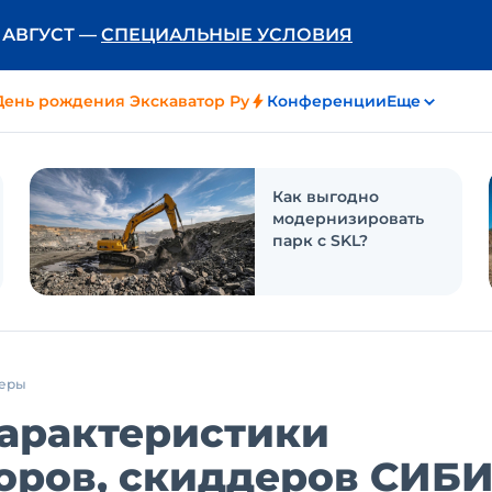
Ь АВГУСТ —
СПЕЦИАЛЬНЫЕ УСЛОВИЯ
День рождения Экскаватор Ру
Конференции
Еще
Как выгодно
модернизировать
парк с SKL?
деры
характеристики
оров, скиддеров СИБИ