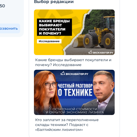
Выбор редакции
50
Трактор UMG Т1804
Экск
ПРО
Москва и еще 35 городов
Красн
6 740 000
₽
По 
озвонить
Позвонить
Какие бренды выбирают покупатели и
почему? Исследование
Кто заплатит за переполненные
склады техники? Подкаст с
«Балтийским лизингом»