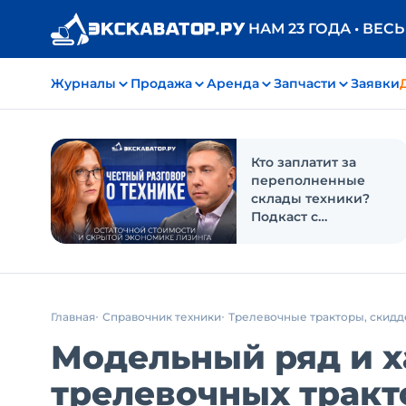
НАМ 23 ГОДА • ВЕС
Журналы
Продажа
Аренда
Запчасти
Заявки
Кто заплатит за
переполненные
склады техники?
Подкаст с
«Балтийским
лизингом»
Главная
Справочник техники
Трелевочные тракторы, скид
Модельный ряд и 
трелевочных тракт