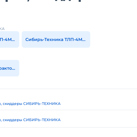
КА
Сибирь-Техника ТЛП-4М-031
Сибирь-Техника ТЛП-4М-034
Все трелевочные тракторы, скиддеры
ы, скиддеры СИБИРЬ-ТЕХНИКА
ы, скиддеры СИБИРЬ-ТЕХНИКА