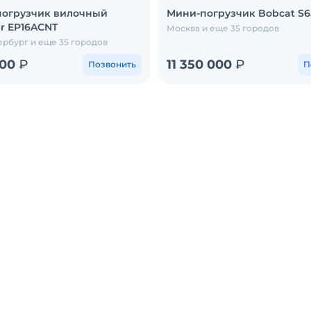
погрузчик вилочный
Мини-погрузчик Bobcat S6
ar EP16ACNT
Москва и еще 35 городов
ербург и еще 35 городов
000
₽
11 350 000
₽
Позвонить
П