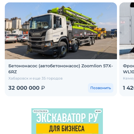
Бетононасос (автобетононасос) Zoomlion 57X-
Фрон
6RZ
WL1
Хабаровск и еще 35 городов
Кемер
32 000 000
₽
1 4
Позвонить
РЕКЛАМА