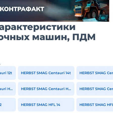
характеристики
вочных машин, ПДМ
G
ri 12t
HERBST SMAG Centauri 14t
HERBST SMAG Cent
HERBST SMAG Centauri HFL 100 (AK-R)
HERBST SMAG Centauri HFL 22500 lbf (AK-R)
2
HERBST SMAG HFL 14
HERBST SMAG HFL