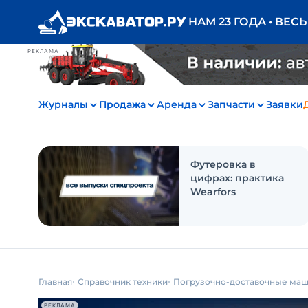
НАМ 23 ГОДА • ВЕС
РЕКЛАМА
Журналы
Продажа
Аренда
Запчасти
Заявки
Футеровка в
цифрах: практика
Wearfors
Главная
Справочник техники
Погрузочно-доставочные ма
РЕКЛАМА