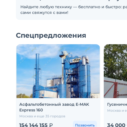
Найдите любую технику — бесплатно и быстро: ра
сами свяжутся с вами!
Спецпредложения
Асфальтобетонный завод E-MAK
Гусеничн
Express 160
Москва и 
Москва и еще 35 городов
154 144 155
₽
34 000
Позвонить