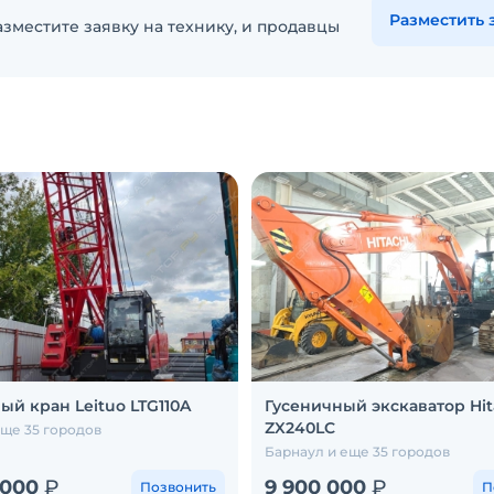
Разместить 
зместите заявку на технику, и продавцы
ый кран Leituo LTG110A
Гусеничный экскаватор Hit
ZX240LC
еще 35 городов
Барнаул и еще 35 городов
 000
₽
9 900 000
₽
Позвонить
П