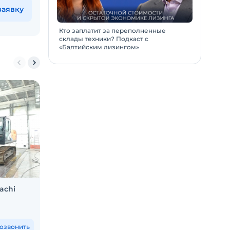
заявку
Кто заплатит за переполненные
склады техники? Подкаст с
«Балтийским лизингом»
achi
Трал МАЗ 993342
Мини
Москва и еще 35 городов
Москв
7 150 000
₽
1 5
озвонить
Позвонить