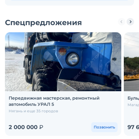
Спецпредложения
Передвижная мастерская, ремонтный
Буль
автомобиль УРАЛ 5
Магад
Нягань и еще 35 городов
2 000 000
₽
97 
Позвонить