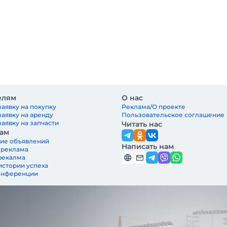
елям
О нас
заявку на покупку
Реклама/О проекте
заявку на аренду
Пользовательское соглашение
аявку на запчасти
Читать нас
ам
ие объявлений
Написать нам
 реклама
рекалма
истории успеха
онференции