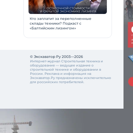
Кто заплатит за переполненные
склады техники? Подкаст с
«Балтийским лизингом»
© Экскаватор Ру 2003—2026
Интернет-журнал Строительная техника и
оборудование — ведущее издание о
строительной технике и оборудовании в
России. Реклама и информация на
Экскаватор.Ру предназначены исключительно
для российских потребителей.