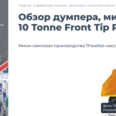
Главная
Справочник техники
Думперы, мини-самосвалы
Обзор думпера, м
10 Tonne Front Tip 
Мини-самосвал производства Thwaites массой
Фото: Th
Powersh