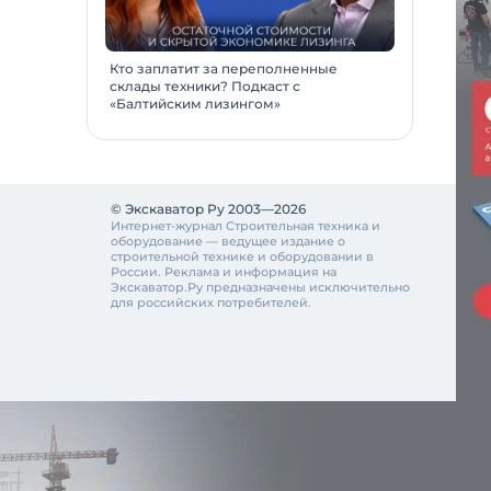
Кто заплатит за переполненные
склады техники? Подкаст с
«Балтийским лизингом»
© Экскаватор Ру 2003—2026
Интернет-журнал Строительная техника и
оборудование — ведущее издание о
строительной технике и оборудовании в
России. Реклама и информация на
Экскаватор.Ру предназначены исключительно
для российских потребителей.