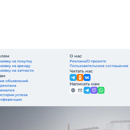
елям
О нас
заявку на покупку
Реклама/О проекте
заявку на аренду
Пользовательское соглашение
аявку на запчасти
Читать нас
ам
ие объявлений
Написать нам
 реклама
рекалма
истории успеха
онференции