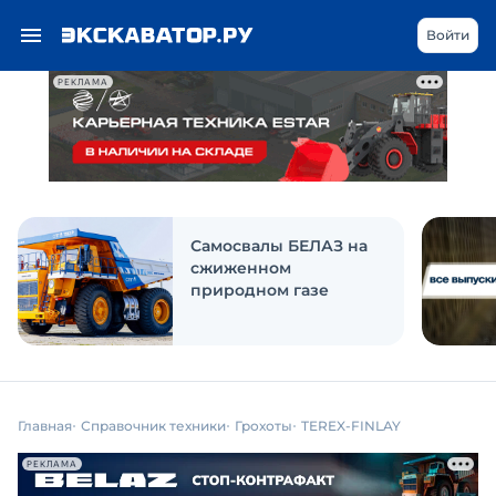
Войти
РЕКЛАМА
Самосвалы БЕЛАЗ на
сжиженном
природном газе
Главная
Справочник техники
Грохоты
TEREX-FINLAY
РЕКЛАМА