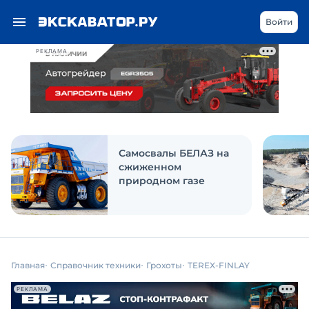
Войти
РЕКЛАМА
Самосвалы БЕЛАЗ на
сжиженном
природном газе
Главная
Справочник техники
Грохоты
TEREX-FINLAY
РЕКЛАМА