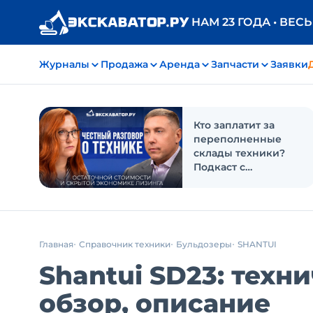
НАМ 23 ГОДА • ВЕС
Журналы
Продажа
Аренда
Запчасти
Заявки
Кто заплатит за
переполненные
склады техники?
Подкаст с
«Балтийским
лизингом»
Главная
Справочник техники
Бульдозеры
SHANTUI
Shantui SD23: техн
обзор, описание