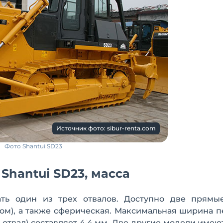
Источник фото: sibur-renta.com
Фото Shantui SD23
Shantui SD23, масса
ть один из трех отвалов. Доступно две прямы
сом), а также сферическая. Максимальная ширина 
отвал) составляет 4,4 мм. Две другие модели име