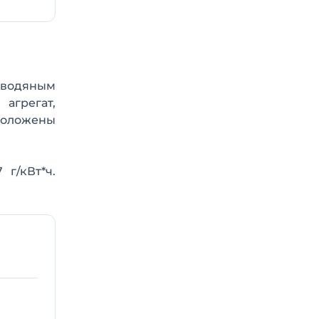
 водяным
агрегат,
сположены
г/кВт*ч.