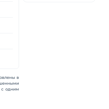
новлены в
ешенными
 с одним