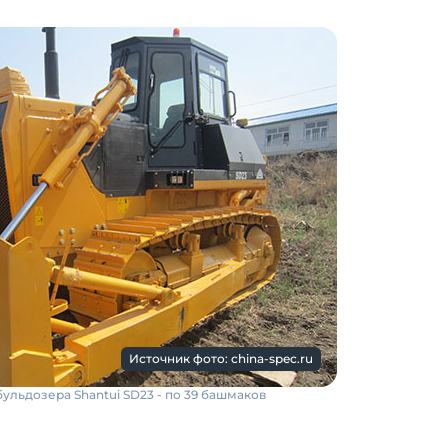
Источник фото: china-spec.ru
ульдозера Shantui SD23 - по 39 башмаков