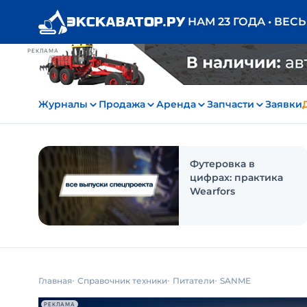
НАМ 23 ГОДА • ВЕС
РЕКЛАМА
Журналы
Продажа
Аренда
Запчасти
Заявки
Футеровка в
цифрах: практика
Wearfors
Главная
Справочник техники
Питатели
SANME
РЕКЛАМА