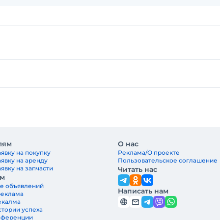
лям
О нас
явку на покупку
Реклама/О проекте
аявку на аренду
Пользовательское соглашение
явку на запчасти
Читать нас
ам
е объявлений
Написать нам
реклама
екалма
стории успеха
нференции