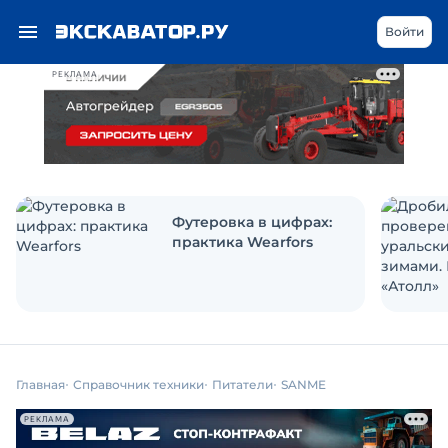
Войти
РЕКЛАМА
Футеровка в цифрах:
практика Wearfors
Главная
Справочник техники
Питатели
SANME
РЕКЛАМА