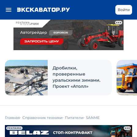
Войти
РЕКЛАМА
Дробилки,
проверенные
уральскими зимами.
Проект «Атолл»
Главная
Справочник техники
Питатели
SANME
РЕКЛАМА