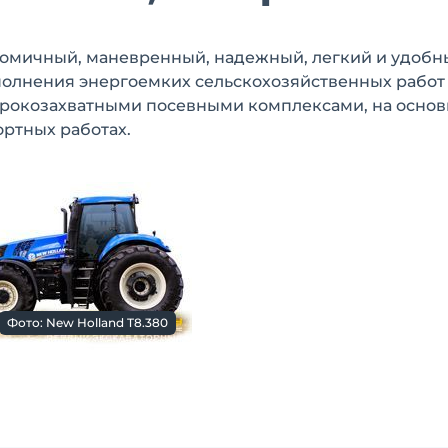
ономичный, маневренный, надежный, легкий и удобн
полнения энергоемких сельскохозяйственных работ
ирокозахватными посевными комплексами, на осно
ортных работах.
Фото: New Holland T8.380