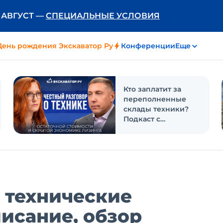
Ь АВГУСТ —
СПЕЦИАЛЬНЫЕ УСЛОВИЯ
День рождения Экскаватор Ру
Конференции
Еще
Кто заплатит за
переполненные
склады техники?
Подкаст с
«Балтийским
лизингом»
: технические
писание, обзор