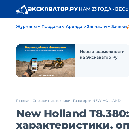
НАМ 23 ГОДА • ВЕС
Журналы
Продажа
Аренда
Запчасти
Заявки
Новые возможности
на Экскаватор Ру
Главная
Справочник техники
Тракторы
NEW HOLLAND
New Holland T8.380
характеристики, о