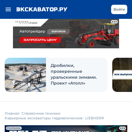
Войти
РЕКЛАМА
Дробилки,
проверенные
уральскими зимами.
Проект «Атолл»
Главная
Справочник техники
Карьерные экскаваторы гидравлические
LIEBHERR
РЕКЛАМА