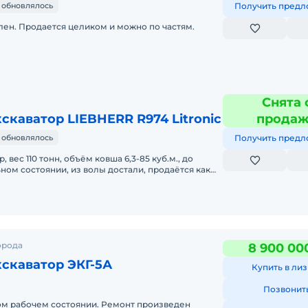
 обновлялось
Получить предл
лен. Продается целиком и можно по частям.
Снята 
скаватор LIEBHERR R974 Litronic
прода
 обновлялось
Получить предл
 вес 110 тонн, объём ковша 6,3-85 куб.м., до
ном состоянии, из волы достали, продаётся как
пчастям
орода
8 900 00
скаватор ЭКГ-5А
Купить в лиз
Позвонит
ом рабочем состоянии. Ремонт произведен