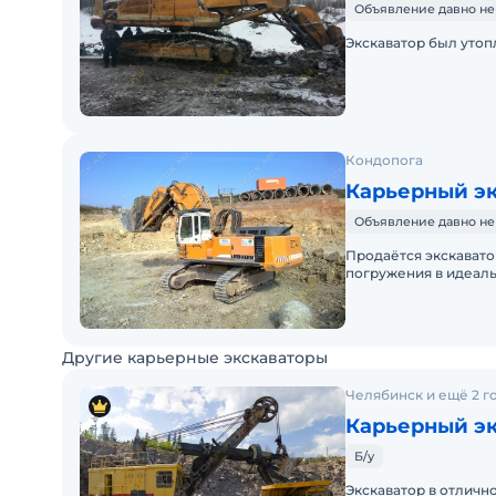
Объявление давно не
Экскаватор был утоп
Кондопога
Карьерный эк
Объявление давно не
Продаётся экскаватор,
погружения в идеаль
целиком, так и по за
Другие карьерные экскаваторы
Челябинск и ещё 2 г
Карьерный эк
Б/у
Экскаватор в отличн