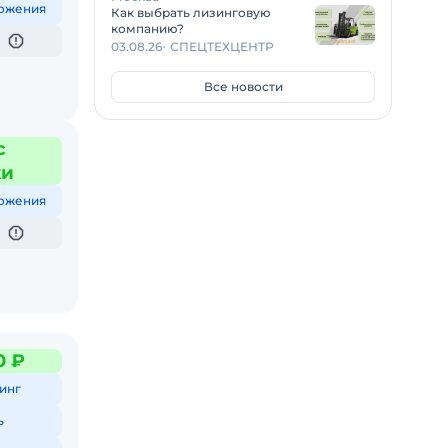
ожения
Как выбрать лизинговую
компанию?
03.08.26
СПЕЦТЕХЦЕНТР
Все новости
с
жи
ожения
0 ₽
инг
ь