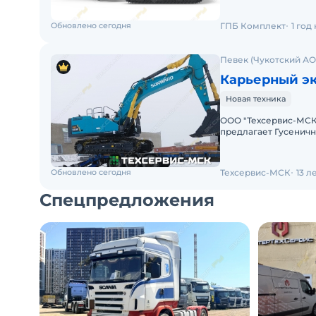
Обновлено сегодня
ГПБ Комплект
1 год
Певек (Чукотский АО
Карьерный э
Новая техника
ООО "Техсервис-МСК
предлагает Гусенич
ЗАКАЗ! . ХАРА
Обновлено сегодня
Техсервис-МСК
13 л
Спецпредложения