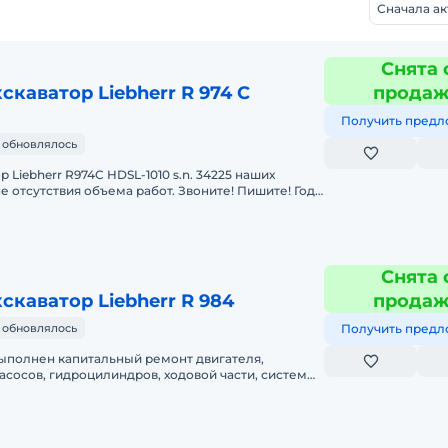
Сначала а
Снята 
каватор Liebherr R 974 C
прода
Получить предл
 обновлялось
р Liebherr R974C HDSL-1010 s.n. 34225 наших
е отсутствия объема работ. Звоните! Пишите! Год
ка: 1
Снята 
скаватор Liebherr R 984
прода
 обновлялось
Получить предл
асосов, гидроцилиндров, ходовой части, системы
 РВД только ориг