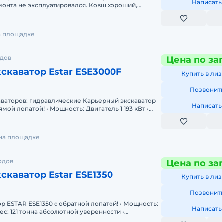
Написать
емонта не эксплуатировался. Ковш хороший,
ез повреждений.Преиму
на площадке
одов
Цена по за
скаватор Estar ESE3000F
Купить в лиз
Позвонит
скаваторов: гидравлические Карьерный экскаватор
Написать
мой лопатой! • Мощность: Двигатель 1 193 кВт •
: Ко
 на площадке
одов
Цена по за
скаватор Estar ESE1350
Купить в лиз
Позвонит
р ESTAR ESE1350 с обратной лопатой! • Мощность:
Написать
Вес: 121 тонна абсолютной уверенности •
: Ковш 7 м3