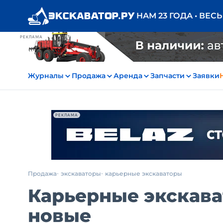
НАМ 23 ГОДА • ВЕС
РЕКЛАМА
Журналы
Продажа
Аренда
Запчасти
Заявки
РЕКЛАМА
Продажа
экскаваторы
карьерные экскаваторы
Карьерные экскава
новые