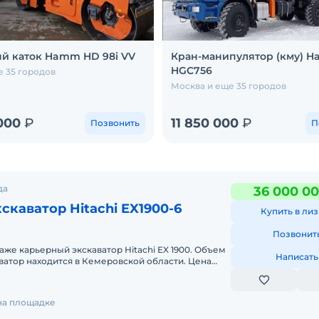
й каток Hamm HD 98i VV
Кран-манипулятор (кму) Ha
HGC756
е 35 городов
Москва и еще 35 городов
 000
₽
11 850 000
₽
Позвонить
П
да
36 000 00
скаватор Hitachi EX1900-6
Купить в лиз
Позвонит
аже карьерный экскаватор Hitachi EX 1900. Объем
Написать
аватор находится в Кемеровской области. Цена
С.
 на площадке