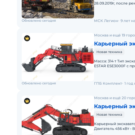
28.09.2019г, после р
рукоять и стрела б
Обновлено сегодня
МСК Легион
9 лет 
Москва и ещё 19 гор
Карьерный эк
Новая техника
Масса: 314 т Тип эк
ESTAR ESE3000F с пря
Производительность
Обновлено сегодня
ГПБ Комплект
1 год
Москва и ещё 20 гор
Карьерный эк
Новая техника
Карьерный экскавато
Двигатель 456 кВт • 
Производительность