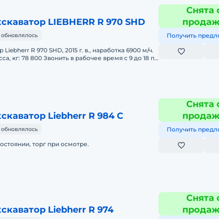
Снята 
скаватор LIEBHERR R 970 SHD
прода
 обновлялось
Получить предл
Liebherr R 970 SHD, 2015 г. в., наработка 6900 м/ч.
а, кг: 78 800 Звонить в рабочее время с 9 до 18 по
Снята 
скаватор Liebherr R 984 C
прода
 обновлялось
Получить предл
остоянии, торг при осмотре.
Снята 
скаватор Liebherr R 974
прода