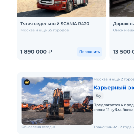
Тягач седельный SCANIA R420
Дорожны
Москва и еще 35 городов
Омск и ещ
1 890 000
₽
13 500
Позвонить
Москва и ещё 2 горо
Карьерный эк
Б/у
Предлагается к прод
ковша 12 куб.м. Экск
указана с учетом НД
Обновлено сегодня
ТрансФин-М
2 года