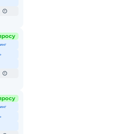
просу
инг
ь
просу
инг
ь