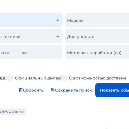
Модель
е техники
Доступность
ка от
до
Моточасы наработки (до)
НДС
Официальный дилер
С возможностью доставки
Сбросить
Сохранить поиск
Показать об
 974 C Litronic