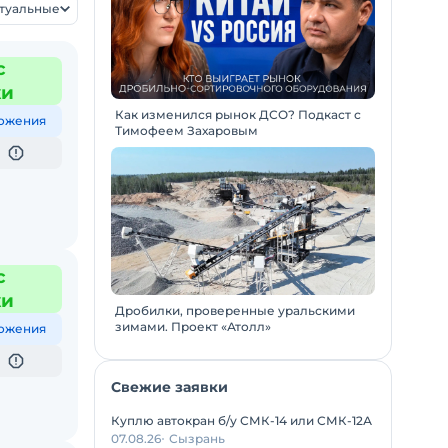
ктуальные
с
жи
Как изменился рынок ДСО? Подкаст с
ожения
Тимофеем Захаровым
с
жи
Дробилки, проверенные уральскими
зимами. Проект «Атолл»
ожения
Свежие заявки
Куплю автокран б/у СМК-14 или СМК-12А
07.08.26
Сызрань