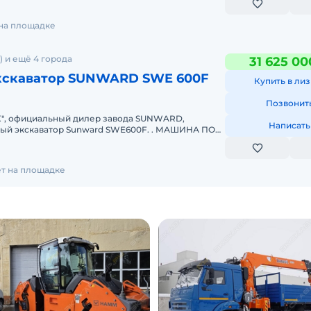
 на площадке
) и ещё 4 города
31 625 00
кскаватор SUNWARD SWE 600F
Купить в лиз
Позвонит
", официальный дилер завода SUNWARD,
Написать
ный экскаватор Sunward SWE600F. . МАШИНА ПОД
КТЕРИСТИКИРабочий вес &n
ет на площадке