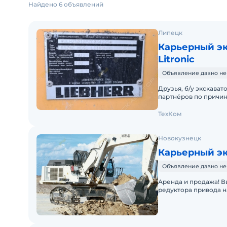
Найдено 6 объявлений
Липецк
Карьерный экс
Litronic
Объявление давно не
Друзья, б/у экскавато
партнёров по причин
выпуска: 2012 Наработ
ТехКом
Новокузнецк
Карьерный эк
Объявление давно не
Аренда и продажа! Выполнен капитальный ремонт двигателя,
редуктора привода н
смазки, замена всех