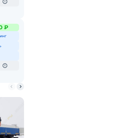
0 ₽
инг
ь