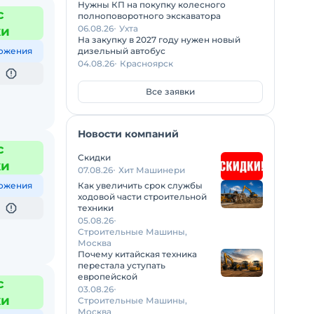
Нужны КП на покупку колесного
с
полноповоротного экскаватора
06.08.26
Ухта
жи
На закупку в 2027 году нужен новый
ожения
дизельный автобус
04.08.26
Красноярск
Все заявки
Новости компаний
с
Скидки
жи
07.08.26
Хит Машинери
ожения
Как увеличить срок службы
ходовой части строительной
техники
05.08.26
Строительные Машины,
Москва
Почему китайская техника
перестала уступать
европейской
с
03.08.26
жи
Строительные Машины,
Москва