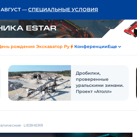
Ь АВГУСТ —
СПЕЦИАЛЬНЫЕ УСЛОВИЯ
День рождения Экскаватор Ру
Конференции
Еще
Дробилки,
проверенные
уральскими зимами.
Проект «Атолл»
авлические
LIEBHERR