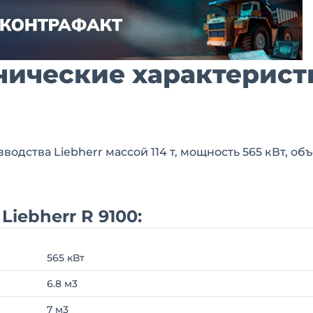
ехнические характерист
дства Liebherr массой 114 т, мощность 565 кВт, об
iebherr R 9100:
565 кВт
6.8 м3
7 м3