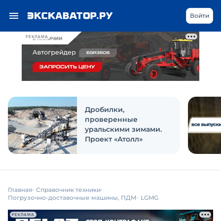
Войти
РЕКЛАМА
Дробилки,
проверенные
уральскими зимами.
Проект «Атолл»
Главная
Справочник техники
Погрузочно-доставочные машины, ПДМ
LGMG
РЕКЛАМА