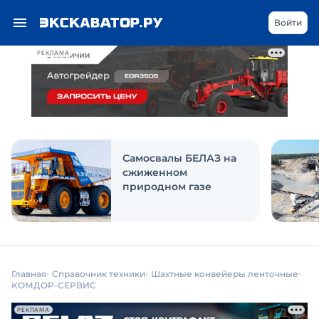
Войти
РЕКЛАМА
Самосвалы БЕЛАЗ на
сжиженном
природном газе
Главная
Справочник техники
Шахтные конвейеры ленточные
КОМДОР-СЕРВИС
РЕКЛАМА