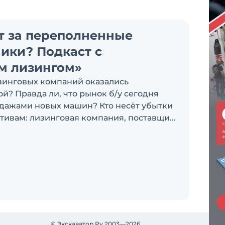
ит за переполненные
ики? Подкаст с
м лизингом»
зинговых компаний оказались
й? Правда ли, что рынок б/у сегодня
одажами новых машин? Кто несёт убытки
тивам: лизинговая компания, поставщик
 другие вопросы обсуждаем с Антоном
ым заместителем генерального
ии «Балтийский лизинг»
© Экскаватор Ру 2003—2026