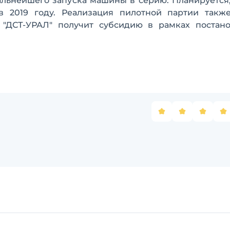
альнейшего запуска машины в серию. Планируется,
в 2019 году. Реализация пилотной партии такж
 "ДСТ-УРАЛ" получит субсидию в рамках постан