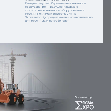
Интернет-журнал Строительная техника и
оборудование — ведущее издание о
строительной технике и оборудовании в
России. Реклама и информация на
Экскаватор.Ру предназначены исключительно
для российских потребителей.