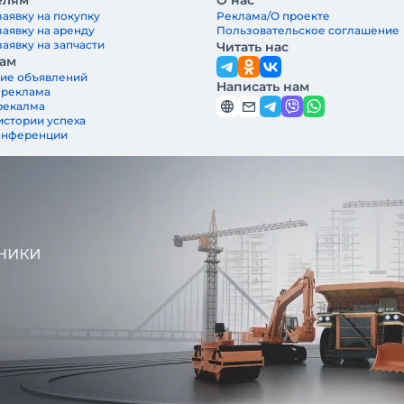
елям
О нас
заявку на покупку
Реклама/О проекте
заявку на аренду
Пользовательское соглашение
аявку на запчасти
Читать нас
ам
ие объявлений
Написать нам
 реклама
рекалма
истории успеха
онференции