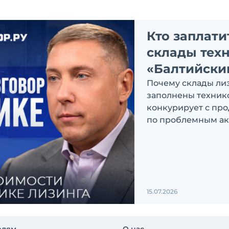
Кто заплат
склады техн
«Балтийски
Почему склады ли
заполнены технико
конкурирует с пр
по проблемным ак
или клиент? Эти и
Сапожковым, перв
директора компан
15.07.2026