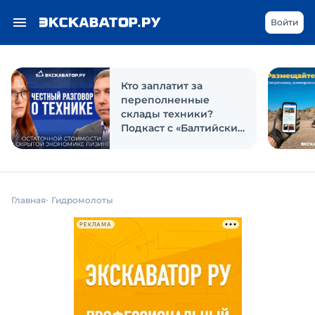
Войти
Кто заплатит за
переполненные
склады техники?
Подкаст с «Балтийским
лизингом»
Главная
Гидромолоты
РЕКЛАМА