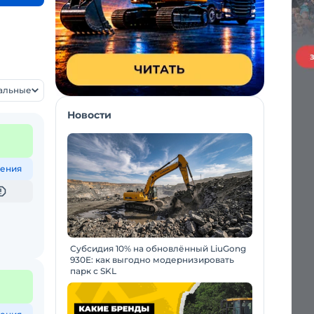
уальные
Новости
ения
Субсидия 10% на обновлённый LiuGong
930E: как выгодно модернизировать
парк с SKL