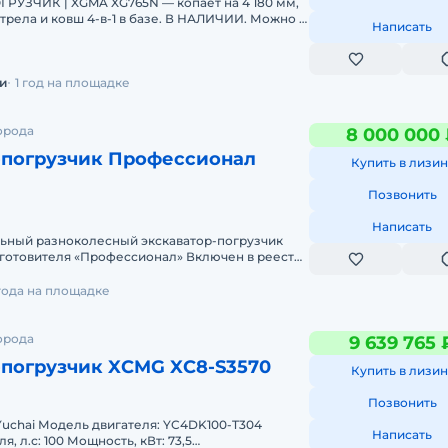
РУЗЧИК | XGMA XG765N — копает на 4 180 мм,
трела и ковш 4-в-1 в базе. В НАЛИЧИИ. Можно в
Написать
ДС.Основны
и
1 год на площадке
орода
8 000 000
-погрузчик Профессионал
Купить в лизин
Позвонить
Написать
ный разноколесный экскаватор-погрузчик
зготовителя «Профессионал» Включен в реестр
ышленной продукц
года на площадке
орода
9 639 765 
-погрузчик XCMG XC8-S3570
Купить в лизин
Позвонить
 YC4DK100-T304
Написать
ощность, кВт: 73,5