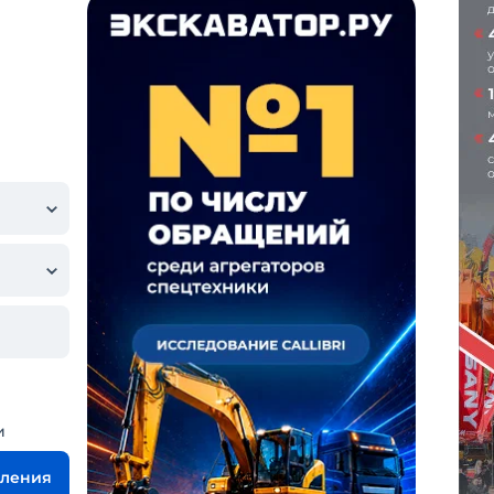
и
вления