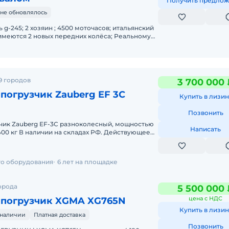
Получить предлож
не обновлялось
ь g-245; 2 хозяин ; 4500 моточасов; итальянский
имеются 2 новых передних колёса; Реальному
аходится в Челяби
9 городов
3 700 000 
погрузчик Zauberg EF 3C
Купить в лизин
Позвонить
зчик Zauberg EF-3C разноколесный, мощностью
Написать
РФ. Действующее
 и сборы уплачены
го оборудования
6 лет на площадке
орода
5 500 000 
цена с НДС
-погрузчик XGMA XG765N
Купить в лизин
 наличии
Платная доставка
Позвонить