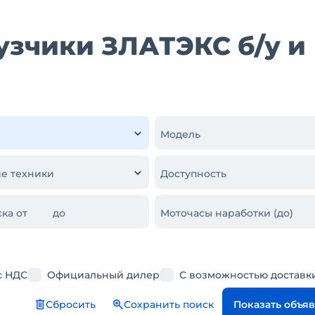
узчики ЗЛАТЭКС б/у и
Модель
е техники
Доступность
ка от
до
Моточасы наработки (до)
с НДС
Официальный дилер
С возможностью доставк
Сбросить
Сохранить поиск
Показать объя