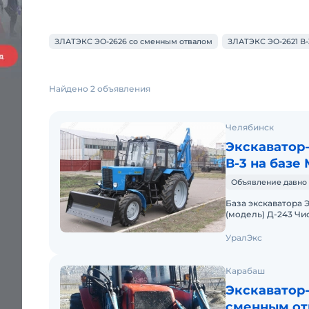
ЗЛАТЭКС ЭО-2626 со сменным отвалом
ЗЛАТЭКС ЭО-2621 В-
Найдено 2 объявления
Челябинск
Экскаватор
В-3 на базе
Объявление давно 
База экскаватора Э
(модель) Д-243 Чи
водное Привод кол
УралЭкс
Карабаш
Экскаватор
сменным от