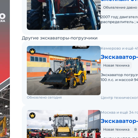
Объявление давно 
2007 год; двигател
распределитель ; 
покупателю торг.Н
Другие экскаваторы-погрузчики
Кемерово и ещё 4
Экскаватор-
Новая техника
Экскаватор погру
100 л.с. и массой 9400 кг В наличии на складах 
ЭПСМ, все налоги
Обновлено сегодня
Центр техническо
Москва и ещё 34 г
Экскаватор
Новая техника
В