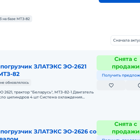
3 на базе МТЗ-82
Сначала акт
Снята с
-погрузчик ЗЛАТЭКС ЭО-2621
продажи
 МТЗ-82
Получить предлож
не обновлялось
О 2621, трактор "Беларусь", МТЗ-82-1 Двигатель
сло цилиндров 4 шт Система охлаждения
ёс 4х4 (полный) Но
Снята с
-погрузчик ЗЛАТЭКС ЭО-2626 со
продажи
валом