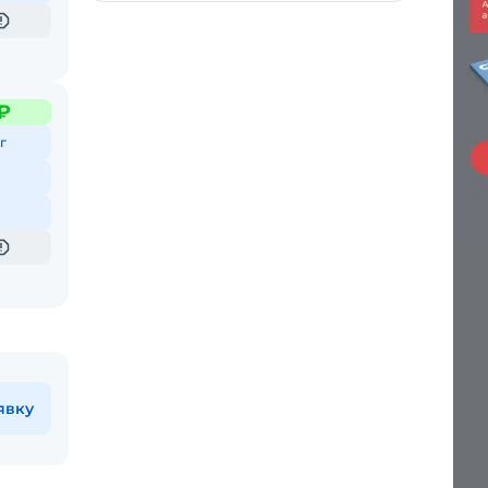
₽
г
явку