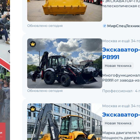
» ЭКСКАВАТОР-ПОГ
телескопическая с
ЛИЗИНГ. Цена С Н
Обновлено сегодня
МирСпецТехник
Москва и ещё 34 г
Экскаватор
РВ991
Новая техника
Многофункциональ
РВ991 от завода-и
Российской пром
Обновлено сегодня
Профессионал
4 
Москва и ещё 34 г
Экскаватор
Новая техника
Марка двигателя: Yuchai Модель двигателя:
Мощность двигателя, л.с: 100 М