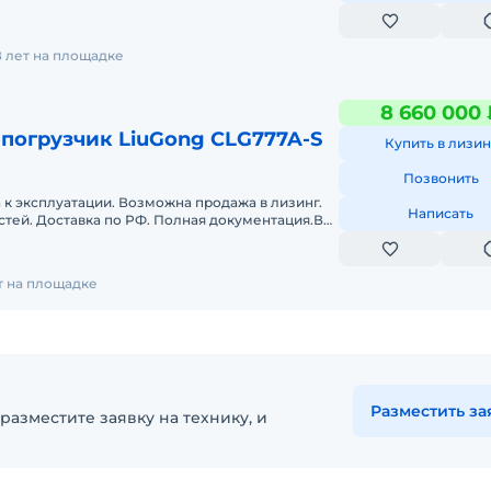
Эксплуатационная масса, т: 9,75 Объем ковша, м: 1
8 лет на площадке
8 660 000 
погрузчик LiuGong CLG777A-S
Купить в лизин
Позвонить
а к эксплуатации. Возможна продажа в лизинг.
Написать
стей. Доставка по РФ. Полная документация.В
каватор-погрузчик Li
ет на площадке
Разместить за
разместите заявку на технику, и