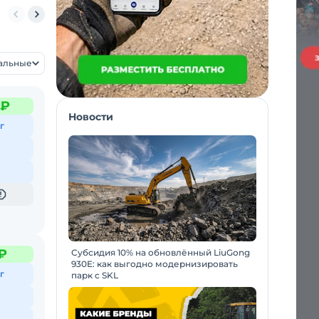
pillar D7R (серия II)
Caterpillar D6R LGP (серия II)
Caterpillar D6N
C
уальные
 ₽
Новости
г
₽
Субсидия 10% на обновлённый LiuGong
930E: как выгодно модернизировать
г
парк с SKL