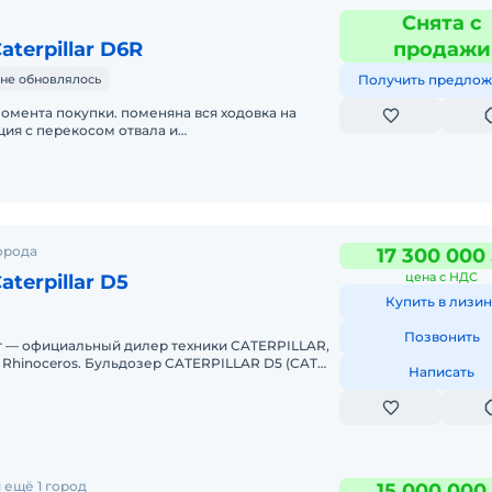
Снята с
terpillar D6R
продажи
не обновлялось
Получить предлож
омента покупки. поменяна вся ходовка на
ия с перекосом отвала и
хлитель трехсторонний.Масса 22
орода
17 300 000
цена с НДС
terpillar D5
Купить в лизин
Позвонить
 — официальный дилер техники CATERPILLAR,
 Rhinoceros. Бульдозер CATERPILLAR D5 (CAT
Написать
2021. Нарабо
 ещё 1 город
15 000 000