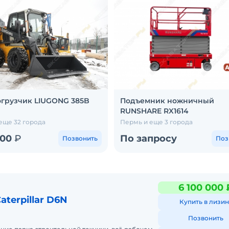
грузчик LIUGONG 385B
Подъемник ножничный
RUNSHARE RX1614
еще 32 города
Пермь и еще 3 города
000
₽
По запросу
Позвонить
Поз
6 100 000 
aterpillar D6N
Купить в лизин
Позвонить