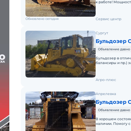
к работе! Мощность
кгМаксимальное з
Обновлено сегодня
Сервис центр
Сургут
Бульдозер Ca
Объявление давно 
Бульдозер в отлич
балансиры и пр.) 
наработка после з
Агро-плюс
Апрелевка
Бульдозер Ca
Объявление давно 
В хорошем состоян
наличии. Помогу с
Обслуживалась у оф