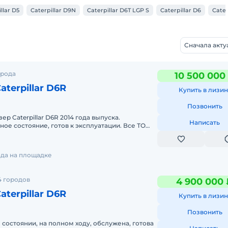
llar D5
Caterpillar D9N
Caterpillar D6T LGP S
Caterpillar D6
Cater
Сначала акт
орода
10 500 000
terpillar D6R
Купить в лизин
Позвонить
р Caterpillar D6R 2014 года выпуска.
Написать
ное состояние, готов к эксплуатации. Все ТО
сно регламента. Не лизингов
ода на площадке
4 городов
4 900 000 
terpillar D6R
Купить в лизин
Позвонить
 состоянии, на полном ходу, обслужена, готова