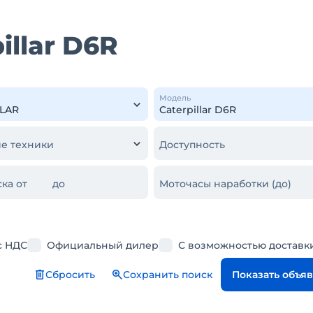
illar D6R
Модель
е техники
Доступность
ка от
до
Моточасы наработки (до)
с НДС
Официальный дилер
С возможностью доставк
Сбросить
Сохранить поиск
Показать объя