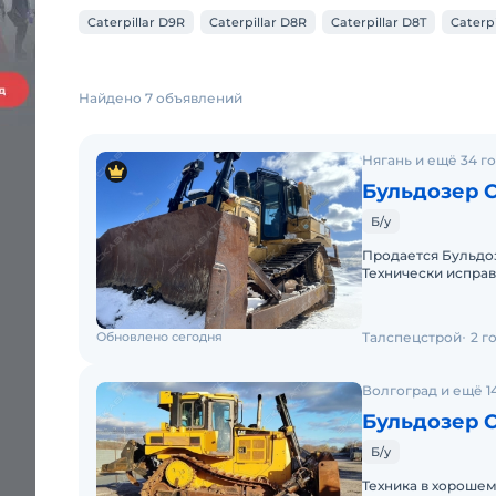
Caterpillar D9R
Caterpillar D8R
Caterpillar D8T
Caterpi
Найдено 7 объявлений
Нягань и ещё 34 г
Бульдозер Ca
Б/у
Продается Бульдозе
Технически исправ
проводились согла
Обновлено сегодня
Талспецстрой
2 г
Волгоград и ещё 1
Бульдозер Ca
Б/у
Техника в хорошем