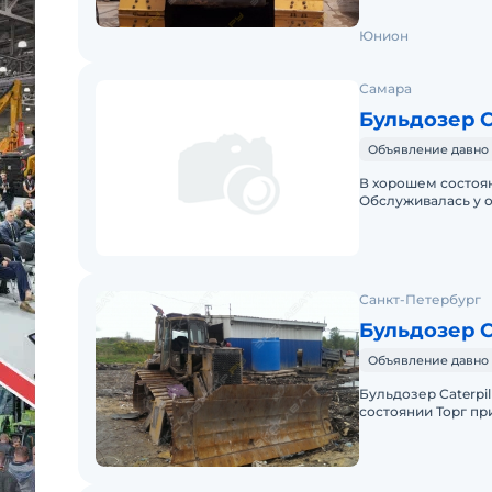
Юнион
Самара
Бульдозер Ca
Объявление давно 
В хорошем состоян
Обслуживалась у оф
Санкт-Петербург
Бульдозер Ca
Объявление давно 
Бульдозер Caterpill
состоянии Торг пр