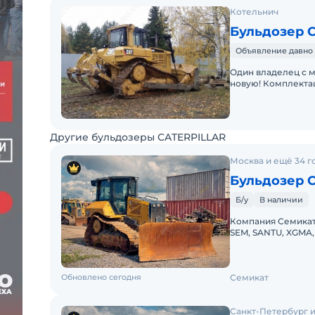
Котельнич
Бульдозер Ca
Объявление давно 
Один владелец с м
новую! Комплектац
кондиционером.Ры
тонны.Полностью
Другие бульдозеры CATERPILLAR
Москва и ещё 34 г
Бульдозер Ca
Б/у
В наличии
Компания Семикат
SEM, SANTU, XGMA,
D5)Год выпуска — 
Обновлено сегодня
Семикат
Санкт-Петербург и