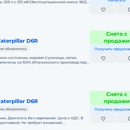
Написать
: 205 л.с (151 кВт)Эксплуатационная масса: 18225
аглубление: 4
Снята с
terpillar D6R
продажи
не обновлялось
Получить предлож
ном состоянии, ходовая (гусеницы, катки,
заменены на 100% (Итальянского производства),
амены 450м/ч. Двигател
Снята с
terpillar D6R
продажи
не обновлялось
Получить предлож
ии. Двигатель без нареканий. Цена с НДС. В
 доставкой. Не требует вложений.
. дилера. Готова к эксплуатации.