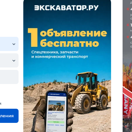
и
вления