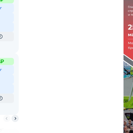
г
 ₽
г