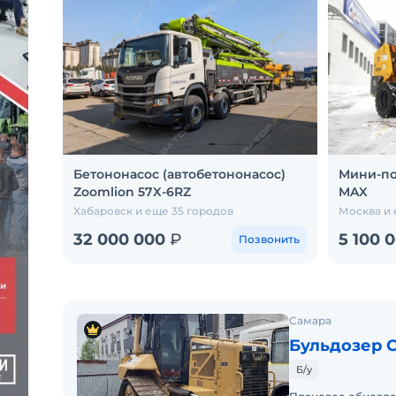
Бетононасос (автобетононасос)
Мини-по
Zoomlion 57X-6RZ
MAX
Хабаровск и еще 35 городов
Москва и 
32 000 000
₽
5 100 
Позвонить
Самара
Бульдозер C
Б/у