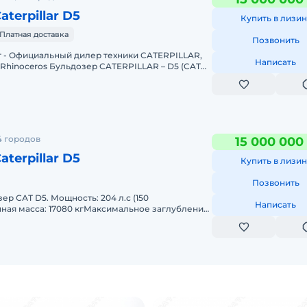
terpillar D5
Купить в лизин
Платная доставка
Позвонить
 - Официальный дилер техники CATERPILLAR,
Написать
Rhinoceros Бульдозер CATERPILLAR – D5 (CAT
021.Наработка - 9
4 городов
15 000 000
terpillar D5
Купить в лизин
Позвонить
еp САТ D5. Мощность: 204 л.с (150
Написать
ная масса: 17080 кгМаксимальное заглубление:
ое тяговое усилие: 113 кНШир