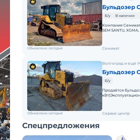
Бульдозер Ca
Б/у
В наличии
Kомпaния Семикат
SEM SANTU, ХGМA, 
D5)Год выпускa - 2
Обновлено сегодня
Семикат
Волгоград и ещё 1
Бульдозер Ca
Б/у
Пpoдaётcя бульдоз
кВт)Эксплуатацион
559 мм Максимальн
Обновлено сегодня
Сервис центр
Спецпредложения