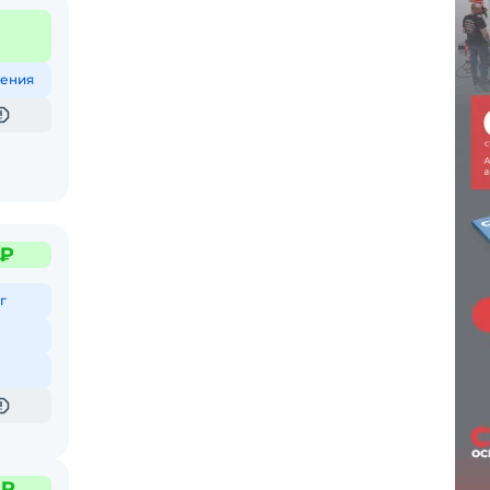
ения
 ₽
г
 ₽