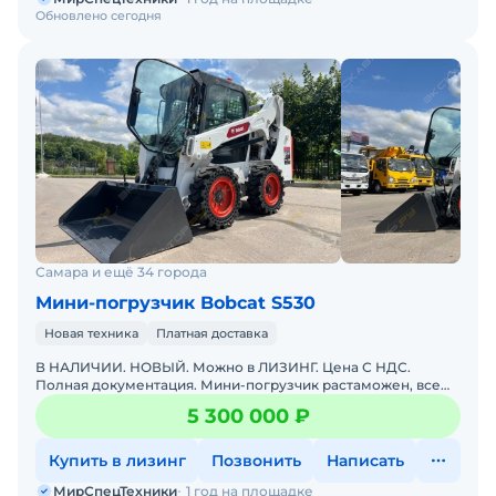
Обновлено сегодня
Самара и ещё 34 города
Мини-погрузчик Bobcat S530
Новая техника
Платная доставка
В НАЛИЧИИ. НОВЫЙ. Можно в ЛИЗИНГ. Цена С НДС.
Полная документация. Мини-погрузчик растаможен, все
документы готовы. Доставка до базы или объекта. ООО
5 300 000 ₽
"МирСпецТе
Купить в лизинг
Позвонить
Написать
МирСпецТехники
1 год на площадке