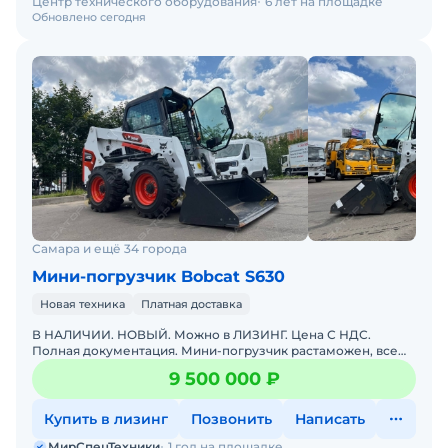
Центр технического оборудования
6 лет на площадке
Обновлено сегодня
Самара и ещё 34 города
Мини-погрузчик Bobcat S630
Новая техника
Платная доставка
В НАЛИЧИИ. НОВЫЙ. Можно в ЛИЗИНГ. Цена С НДС.
Полная документация. Мини-погрузчик растаможен, все
документы готовы. Доставка до базы или объекта. ООО
9 500 000 ₽
"МирСпецТе
Купить в лизинг
Позвонить
Написать
МирСпецТехники
1 год на площадке