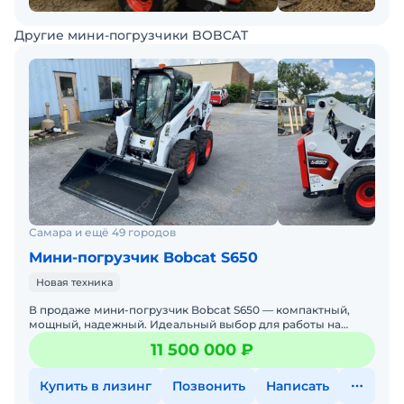
Другие мини-погрузчики BOBCAT
Самара и ещё 49 городов
Мини-погрузчик Bobcat S650
Новая техника
В продаже мини-погрузчик Bobcat S650 — компактный,
мощный, надежный. Идеальный выбор для работы на
стройке, в коммунальном хозяйстве, на складах и фермах.
11 500 000 ₽
Бобке
Купить в лизинг
Позвонить
Написать