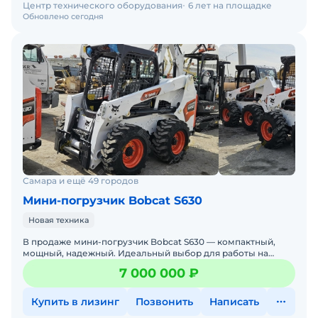
Центр технического оборудования
6 лет на площадке
Обновлено сегодня
Самара и ещё 49 городов
Мини-погрузчик Bobcat S630
Новая техника
В продаже мини-погрузчик Bobcat S630 — компактный,
мощный, надежный. Идеальный выбор для работы на
стройке, в коммунальном хозяйстве, на складах и фермах.
7 000 000 ₽
Бобке
Купить в лизинг
Позвонить
Написать