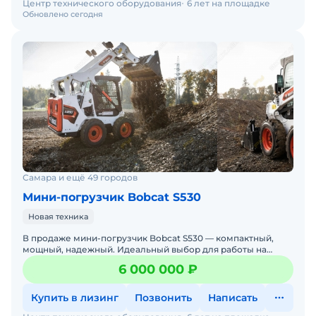
Центр технического оборудования
6 лет на площадке
Обновлено сегодня
Самара и ещё 49 городов
Мини-погрузчик Bobcat S530
Новая техника
В продаже мини-погрузчик Bobcat S530 — компактный,
мощный, надежный. Идеальный выбор для работы на
стройке, в коммунальном хозяйстве, на складах и фермах.
6 000 000 ₽
Бобке
Купить в лизинг
Позвонить
Написать