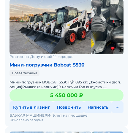
Ростов-на-Дону и ещё 14 городов
Мини-погрузчик Bobcat S530
Новая техника
Мини-погрузчик BOBCAT S530 (г/п 895 кг.) Джойстики (доп.
опция)Рычаги (в наличии)В наличии Год выпуска -
2026Склад - г. Москва Двигатель - KubotaЦена с НДСМини-
5 450 000 ₽
Купить в лизинг
Позвонить
Написать
БАУКАР МАШИНЕРИ
9 лет на площадке
Обновлено сегодня