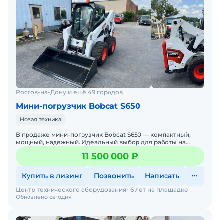
Ростов-на-Дону и ещё 49 городов
Мини-погрузчик Bobcat S650
Новая техника
В продаже мини-погрузчик Bobcat S650 — компактный,
мощный, надежный. Идеальный выбор для работы на
стройке, в коммунальном хозяйстве, на складах и фермах.
11 500 000 ₽
Бобке
Купить в лизинг
Позвонить
Написать
Центр технического оборудования
6 лет на площадке
Обновлено сегодня