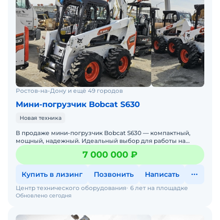
Ростов-на-Дону и ещё 49 городов
Мини-погрузчик Bobcat S630
Новая техника
В продаже мини-погрузчик Bobcat S630 — компактный,
мощный, надежный. Идеальный выбор для работы на
стройке, в коммунальном хозяйстве, на складах и фермах.
7 000 000 ₽
Бобке
Купить в лизинг
Позвонить
Написать
Центр технического оборудования
6 лет на площадке
Обновлено сегодня