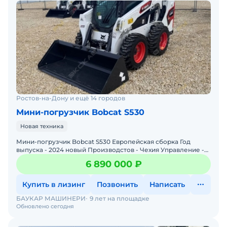
Ростов-на-Дону и ещё 14 городов
Мини-погрузчик Bobcat S530
Новая техника
Мини-погрузчик Bobcat S530 Европейская сборка Год
выпуска - 2024 новый Производстов - Чехия Управление -
джойстик, Нigh Flоw, Ridе Соntrоl Цена с НДС 22%
6 890 000 ₽
Купить в лизинг
Позвонить
Написать
БАУКАР МАШИНЕРИ
9 лет на площадке
Обновлено сегодня