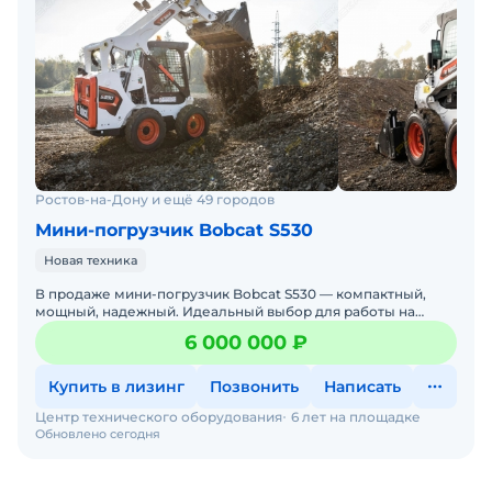
Ростов-на-Дону и ещё 49 городов
Мини-погрузчик Bobcat S530
Новая техника
В продаже мини-погрузчик Bobcat S530 — компактный,
мощный, надежный. Идеальный выбор для работы на
стройке, в коммунальном хозяйстве, на складах и фермах.
6 000 000 ₽
Бобке
Купить в лизинг
Позвонить
Написать
Центр технического оборудования
6 лет на площадке
Обновлено сегодня