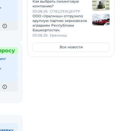
Как выбрать лизинговую
компанию?
ь
03.08.26
СПЕЦТЕХЦЕНТР
ООО «Уралмаш» отгрузило
крупную партию зерновозов
аграриям Республики
Башкортостан.
03.08.26
Уралмаш
Все новости
просу
инг
ь
заявку