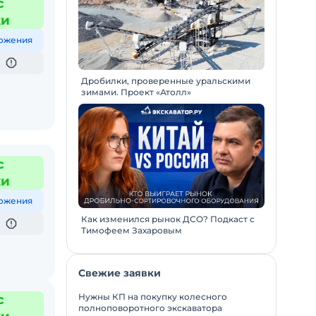
с
жи
ожения
Дробилки, проверенные уральскими
зимами. Проект «Атолл»
с
жи
ожения
Как изменился рынок ДСО? Подкаст с
Тимофеем Захаровым
Свежие заявки
Нужны КП на покупку колесного
с
полноповоротного экскаватора