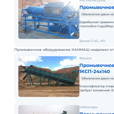
Ростов-на-Дону
Промывочное
Объявление давно не
Барабанная гравиемой
стеклобоя Скруббер 
после мойки! Обору
Демин П.Ю., ИП
Промывочное оборудование КАНМАШ недалеко от 
Вязьма
Промывочное
1КСП-24х140
Объявление давно не
Классификатор спирал
требует вложений. В 
состоянии. Возможна
Чебоксары