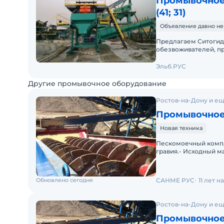
Промывочное
(41; 31)
Объявление давно не
Предлагаем Ситогид
обезвоживателей, п
пульпы, выходящей п
Эльб.РУС
Другие промывочное оборудование
Ростов-на-Дону и ещ
Промывочное
Новая техника
Пескомоечный компл
гравия.- Исходный ма
Размер куска на выхо
Обновлено сегодня
САНМЕ РУС
11 лет 
Ростов-на-Дону и ещ
Промывочное