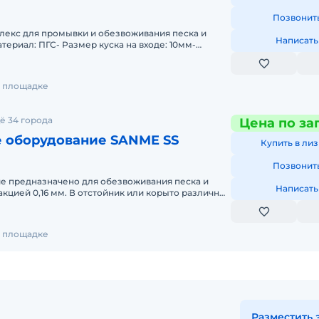
Позвонит
екс для промывки и обезвоживания песка и
Написать
териал: ПГС- Размер куска на входе: 10мм-
де: 0-5мм, 5-10мм-
на площадке
ё 34 города
Цена по за
 оборудование SANME SS
Купить в лиз
Позвонит
е предназначено для обезвоживания песка и
Написать
кцией 0,16 мм. В отстойник или корыто различных
ульпой погружа
на площадке
Разместить 