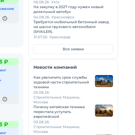
жи
06.08.26
Ухта
На закупку в 2027 году нужен новый
ожения
дизельный автобус
04.08.26
Красноярск
Требуется мобильный бетонный завод
на шасси грузового автомобиля
(SHAILER).
31.07.26
Краснодар
Все заявки
3 ₽
Новости компаний
инг
Как увеличить срок службы
ь
ходовой части строительной
техники
05.08.26
Строительные Машины,
Москва
Почему китайская техника
перестала уступать
европейской
03.08.26
3 ₽
Строительные Машины,
Москва
инг