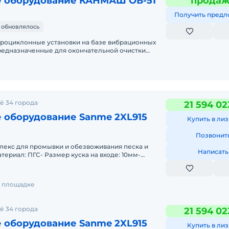
 оборудование КАНМАШ ОВ-51
прода
Получить предл
 обновлялось
роциклонные установки на базе вибрационных
редназначенные для окончательной очистки
осле классификатора (
ё 34 города
21 594 02
 оборудование Sanme 2XL915
Купить в лиз
Позвонит
екс для промывки и обезвоживания песка и
Написать
териал: ПГС- Размер куска на входе: 10мм-
де: 0-5мм, 5-10мм-
на площадке
ё 34 города
21 594 02
 оборудование Sanme 2XL915
Купить в лиз