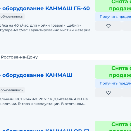
Снята 
 оборудование КАНМАШ ГБ-40
прода
 обновлялось
Получить предл
ка на 40 т/час. для мойки гравия - щебня -
бутара 40 т/час Гарантированно чистый материал
дование мо
Ростова-на-Дону
Снята 
 оборудование КАНМАШ
прода
Получить предл
 обновлялось
ьный 1КСП-24х140. 2017 г.в. Двигатель ABB Не
наличии. Готова к эксплуатации. В отличном
 продажа в л
Снята 