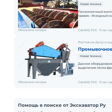
Новая техника
Пескомоечный компл
гравия.- Исходный ма
Размер куска на выхо
Обновлено сегодня
САНМЕ РУС
11 лет 
Ростов-на-Дону и ещ
Промывочное
Новая техника
Данное оборудовани
выделения песка фра
типов пескомоек с п
Обновлено сегодня
САНМЕ РУС
11 лет 
Помощь в поиске от Экскаватор Ру