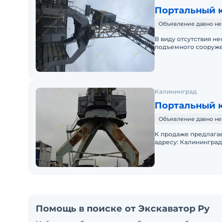
Портальный 
Объявление давно не
В виду отсутствия н
подъемного сооруже
КП-300, грузоподъем
Калининград
Портальный 
Объявление давно не
К продаже предлагае
адресу: Калининградс
Основные характерис
Помощь в поиске от Экскаватор Ру