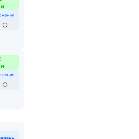
жи
ожения
с
жи
ожения
заявку