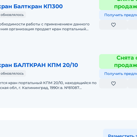
кран Балткран КП300
прода
 обновлялось
Получить предл
еобходимости работы с применением данного
ния организация продает кран портальный
ностью 10 тн, кран име
Снята 
кран БАЛТКРАН КПМ 20/10
прода
 обновлялось
Получить предл
тся кран портальный КПМ 20/10, находящийся по
кая обл, г. Калининград, 1990г.в. №81087
тики: 1. Привод
Разместить 