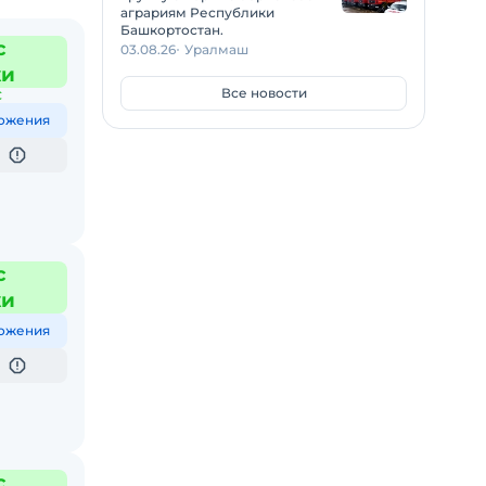
аграриям Республики
Башкортостан.
с
03.08.26
Уралмаш
жи
Все новости
С
ожения
с
жи
ожения
с