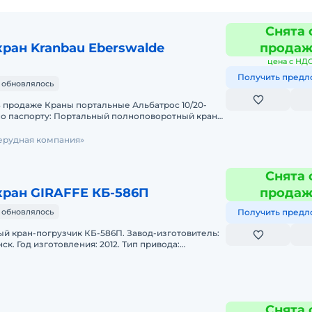
Снята 
ран Kranbau Eberswalde
прода
цена с НД
Получить предл
 обновлялось
.В продаже Краны портальные Альбатрос 10/20-
по паспорту: Портальный полноповоротный кран
и на поворотной
ерудная компания»
Снята 
ран GIRAFFE КБ-586П
прода
 обновлялось
Получить предл
й кран-погрузчик КБ-586П. Завод-изготовитель:
к. Год изготовления: 2012. Тип привода:
азный). Взр
Снята 