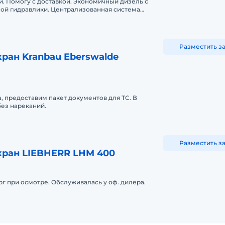
ии. Помогу с доставкой. Экономичный дизель с
ой гидравлики. Централизованная система
ным управлением.
Разместить з
ран Kranbau Eberswalde
, предоставим пакет документов для ТС. В
без нареканий.
Разместить з
кран LIEBHERR LHM 400
рг при осмотре. Обслуживалась у оф. дилера.