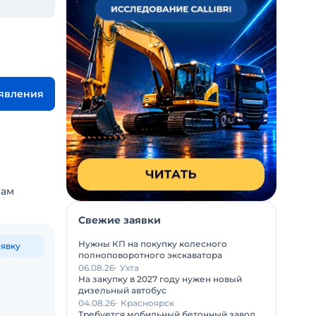
ъявления
вам
Свежие заявки
Нужны КП на покупку колесного
аявку
полноповоротного экскаватора
06.08.26
Ухта
На закупку в 2027 году нужен новый
дизельный автобус
04.08.26
Красноярск
Требуется мобильный бетонный завод