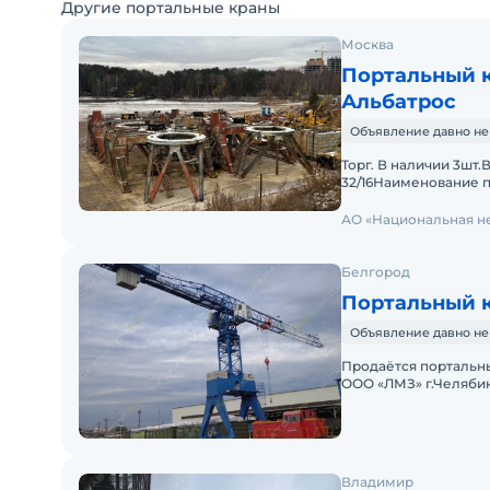
Другие портальные краны
Москва
Портальный к
Альбатрос
Объявление давно не
Торг. В наличии 3шт
32/16Наименование 
блочной конструкци
АО «Национальная н
Белгород
Портальный к
Объявление давно не
Продаётся портальны
ООО «ЛМЗ» г.Челябинс
электрический (3-х ф
Владимир