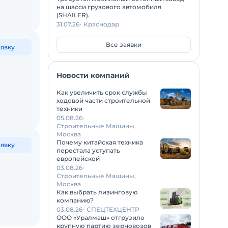
на шасси грузового автомобиля
(SHAILER).
31.07.26
Краснодар
Все заявки
аявку
Новости компаний
Как увеличить срок службы
ходовой части строительной
техники
05.08.26
Строительные Машины,
Москва
Почему китайская техника
аявку
перестала уступать
европейской
03.08.26
Строительные Машины,
Москва
Как выбрать лизинговую
компанию?
03.08.26
СПЕЦТЕХЦЕНТР
ООО «Уралмаш» отгрузило
крупную партию зерновозов