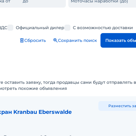
ка от
до
Моточасы наработки (до)
НДС
Официальный дилер
С возможностью доставки
Сбросить
Сохранить поиск
Показать об
е оставить заявку, тогда продавцы сами будут отправлять 
мотреть похожие объявления
Разместить з
ран Kranbau Eberswalde