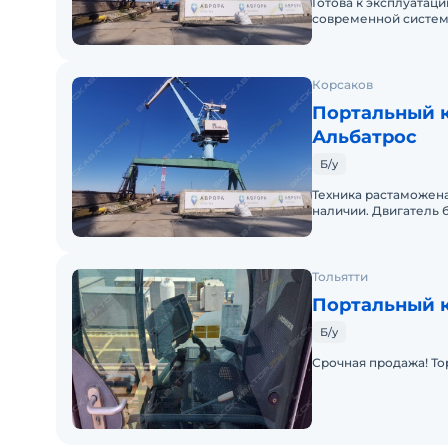
Готова к эксплуатац
современной систем
смазки с компьютер
Корсаков
Портальный к
Альбатрос
Б/у
Техника растаможена
наличии. Двигатель 
Тольятти
Портальный 
Б/у
Срочная продажа! То