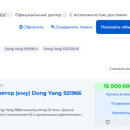
НДС
Официальный дилер
С возможностью доставки
Сбросить
Сохранить поиск
Показать об
Dong Yang SS1926 II
Dong Yang SS2725LB
Сначала а
да
15 000 00
ятор (кму) Dong Yang SS1966
Купить в лиз
Позвонит
ng Yang 1966 манипулятор 9 тонн Шасси
Написать
вого поколения К5 с дизельным двигателем
5 кВт (482