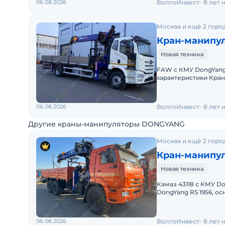
06.08.2026
ВолгоИнвест
8 лет 
Москва и ещё 2 горо
Кран-манипул
Новая техника
FAW с КМУ DongYang 
характеристики Кра
FAW J6L СA1180 (4x2
06.08.2026
ВолгоИнвест
8 лет 
Другие краны-манипуляторы DONGYANG
Москва и ещё 2 горо
Кран-манипул
Новая техника
Камаз 43118 с КМУ D
DongYang RS 1956, о
8 000 кг.на мин. вы
06.08.2026
ВолгоИнвест
8 лет 