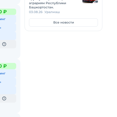
аграриям Республики
Башкортостан.
0 ₽
03.08.26
Уралмаш
инг
Все новости
ь
0 ₽
инг
ь