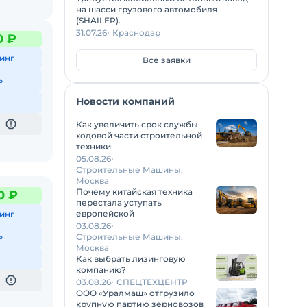
на шасси грузового автомобиля
(SHAILER).
31.07.26
Краснодар
0 ₽
инг
Все заявки
ь
Новости компаний
Как увеличить срок службы
ходовой части строительной
техники
05.08.26
Строительные Машины,
Москва
Почему китайская техника
0 ₽
перестала уступать
европейской
инг
03.08.26
ь
Строительные Машины,
Москва
Как выбрать лизинговую
компанию?
03.08.26
СПЕЦТЕХЦЕНТР
ООО «Уралмаш» отгрузило
крупную партию зерновозов