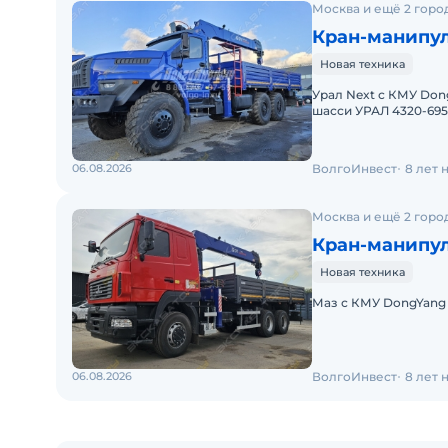
Москва и ещё 2 горо
Кран-манипул
Новая техника
Урал Next с КМУ Don
шасси УРАЛ 4320-695
установкой за кабино
06.08.2026
ВолгоИнвест
8 лет 
Москва и ещё 2 горо
Кран-манипуля
Новая техника
Маз с КМУ DongYang 
06.08.2026
ВолгоИнвест
8 лет 