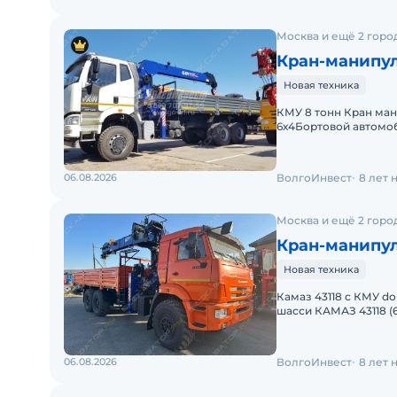
Москва и ещё 2 горо
Кран-манипул
Новая техника
КМУ 8 тонн Кран ман
6х4Бортовой автомоби
манипуляторной уст
06.08.2026
ВолгоИнвест
8 лет 
Москва и ещё 2 горо
Кран-манипул
Новая техника
Камаз 43118 с КМУ d
шасси КАМАЗ 43118 (
кабиной Спец. серии
06.08.2026
ВолгоИнвест
8 лет 