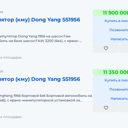
да
11 900 00
ятор (кму) Dong Yang SS1956
Купить в лиз
Позвонит
ипулятор Dong Yang 1956 на шасси Faw
Написать
ль на базе шасси FAW 3250 (6х4), с крано-
ановкой за кабиной DongYa
на площадке
да
11 350 00
ятор (кму) Dong Yang SS1956
Купить в лиз
Позвонит
ongYang 1956 бортовой 6х6 Бортовой автомобиль на
Написать
6х6), с крано-манипуляторной установкой за
 Донгянг R
на площадке