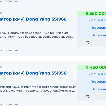
на площадке
да
9 550 00
ятор (кму) Dong Yang SS1966
Купить в лиз
Позвонит
1966 манипулятор бортовой 4х2 Технические
Написать
на манипулятора Базовое шассиБазовое шасси
)Колесная фор
на площадке
да
11 450 00
ятор (кму) Dong Yang SS1956
Купить в лиз
Позвонит
ongYang 1956 манипулятор 8 тонн Спец. серия КМУ
Написать
сновные отличия:- увеличена грузоподъёмность до
на площадке