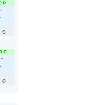
0 ₽
инг
ь
0 ₽
инг
ь