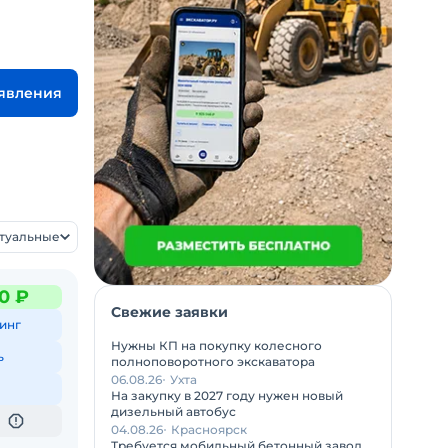
ъявления
ктуальные
0 ₽
Свежие заявки
инг
Нужны КП на покупку колесного
ь
полноповоротного экскаватора
06.08.26
Ухта
На закупку в 2027 году нужен новый
дизельный автобус
04.08.26
Красноярск
Требуется мобильный бетонный завод