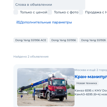
Слова в объявлении
Только с ценой
Только с фото
Продажа с 
Дополнительные параметры
Dong Yang SS1956 ACE
Dong Yang SS1956
Dong Yang SS1926
Найдено 2 объявления
Москва и ещё 2 горо
Кран-манипул
Новая техника
Камаз 6595 с КМУ Do
КамАЗ-6595 (6×4) но
Евро-5 мощностью 35