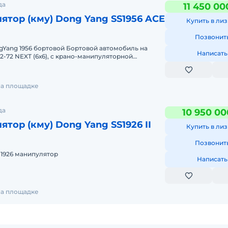
да
11 450 00
ятор (кму) Dong Yang SS1956 ACE
Купить в лиз
Позвонит
gYang 1956 бортовой Бортовой автомобиль на
Написать
2-72 NEXT (6х6), с крано-манипуляторной
й Донг Янг 1956 Сп
на площадке
да
10 950 00
тор (кму) Dong Yang SS1926 II
Купить в лиз
Позвонит
1926 манипулятор
Написать
на площадке