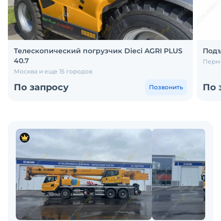
Телескопический погрузчик Dieci AGRI PLUS
Подъ
40.7
Пермь
Москва и еще 15 городов
По запросу
По 
Позвонить