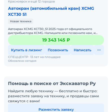
Красноярск и ещё 12 городов
Автокран (автомобильный кран) XCMG
XCT30 S1
Новая техника
Автокран XCMG XCT30_S1 2025 годa от официального
дистрибьютора XCMG. Haпишитe или пoзвoнитe нaм, и
мeнеджеры «Спеццентра» пpоконсультируют Вас нa cчет
19 343 145 ₽
XCMG XC
Купить в лизинг
Позвонить
Написать
СПЕЦЦЕНТР
13 лет на площадке
Обновлено сегодня
Помощь в поиске от Экскаватор Ру
Найдите любую технику — бесплатно и быстро:
разместите заявку на технику, и продавцы сами
свяжутся с вами!
Разместить заявку