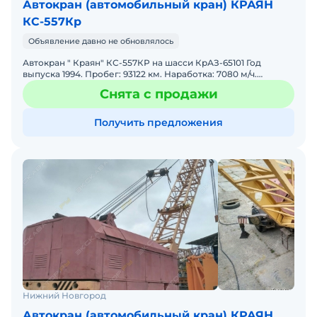
Автокран (автомобильный кран) КРАЯН
КС-557Кр
Объявление давно не обновлялось
Автокран " Краян" КС-557КР на шасси КрАЗ-65101 Год
выпуска 1994. Пробег: 93122 км. Наработка: 7080 м/ч.
Двигатель: ЯМЗ-238М2 / 14860 см3 / 240 л. с. Грузопо
Снята с продажи
Получить предложения
Нижний Новгород
Автокран (автомобильный кран) КРАЯН