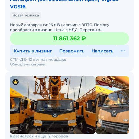
VGS16
Новая техника
Новый автокран г/п 16 т. В наличии с ЭПТС. Помогу
приобрести в лизинг. Цена с НДС. Перегон в
регионы.Также в наличии есть автокраны 5,8 и 10 т на шасси
11 861 362 ₽
IS
Купить в лизинг
Позвонить
Написать
СТМ-ДВ
12 лет на площадке
Обновлено сегодня
Красноярск и ещё 12 городов