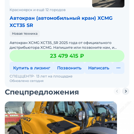
Красноярск и ещё 12 городов
Автокран (автомобильный кран) XCMG
XCT35 SR
Новая техника
Автокран XCMG XCT35_SR 2025 годa от официального
дистрибьютора XCMG. Haпишитe или пoзвoнитe нaм, и
мeнеджеры «Спеццентра» пpоконсультируют Вас нa cчет
23 479 415 ₽
XCMG XC
Купить в лизинг
Позвонить
Написать
СПЕЦЦЕНТР
13 лет на площадке
Обновлено сегодня
Спецпредложения