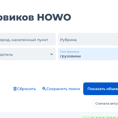
зовиков HOWO
город, населенный пункт
Рубрика
Тип техники
дитель
Сбросить
Сохранить поиск
Показать объя
Сначала акт