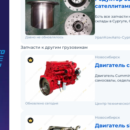
сателлитами
Есть все запчасти
склады в Сургуте,
Регулярные прямы
Давно не обновлялось
УралКомАвто-Сург
Запчасти к другим грузовикам
Новосибирск
Двигатель c
Двигатель Cummins ISM11E5 
самосвалы, седель
автобетоносмесите
Обновлено сегодня
Центр техническо
Новосибирск
Двигатель s