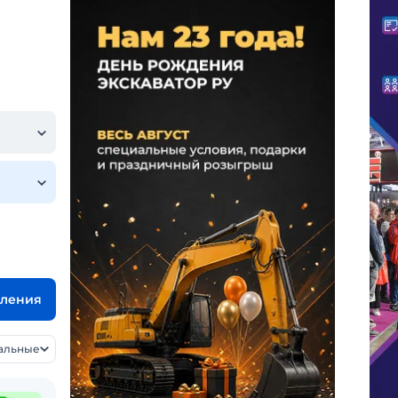
вления
уальные