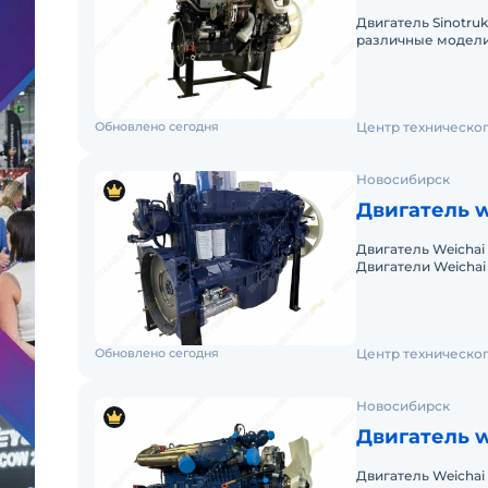
Двигатель Sinotruk MC11.44-50 Этот двиг
различные модели 
T7H. Двигатель MC
Обновлено сегодня
Центр техническо
Новосибирск
Двигатель w
Двигатель Weichai WP12.420 Двигатель We
Двигатели Weichai
самосвалы и тягачы
Обновлено сегодня
Центр техническо
Новосибирск
Двигатель w
Двигатель Weichai WP10.340