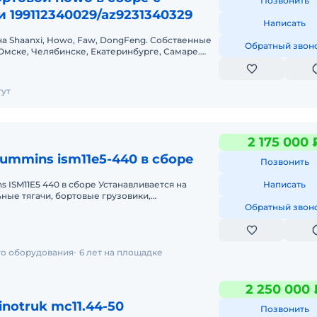
Позвонить
 199112340029/az9231340329
Написать
 на Shaanxi, Howo, Faw, DongFeng. Собственные
Обратный звон
 Омске, Челябинске, Екатеринбурге, Самаре.
е поставки из Китая
ут
2 175 000 
ummins ism11e5-440 в сборе
Позвонить
440 в сборе Устанавливается на
Написать
ные тягачи, бортовые грузовики,
ли, автоцистерны и другой технике ма
Обратный звон
го оборудования
6 лет на площадке
2 250 000 
inotruk mc11.44-50
Позвонить