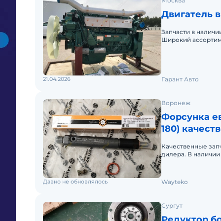
Москва
Двигатель в 
Запчасти в наличи
Широкий ассортим
21.04.2026
Гарант Авто
Воронеж
Форсунка ев
180) качест
Качественные зап
дилера. В наличии
Краснодаре, Иркут
Давно не обновлялось
Wayteko
Сургут
Редуктор бо