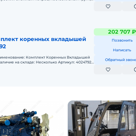
авим со склада и прив
202 707 ₽
мплект коренных вкладышей
Позвонить
92
Написать
енование: Комплект Коренных Вкладышей
Обратный звон
аличие на складе: Несколько Артикул: 4024792
Состояние: Новая деталь СОВМЕСТИМОСТЬ Подхо