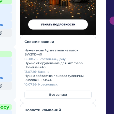
₽
ок
Свежие заявки
Нужен новый двигатель на каток
BW211D-40
05.08.26
Ростов-на-Дону
Нужно оборудование для Ammann
Universal-240
13.07.26
Казань
Нужна звёздочка привода гусеницы
ок
Runmax ST 414CR
10.07.26
Красноярск
Все заявки
росу
Новости компаний