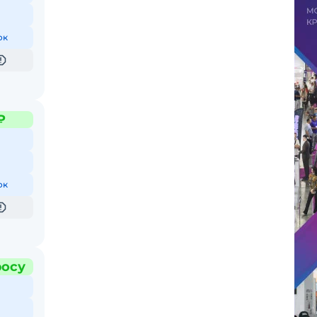
ок
₽
ок
росу