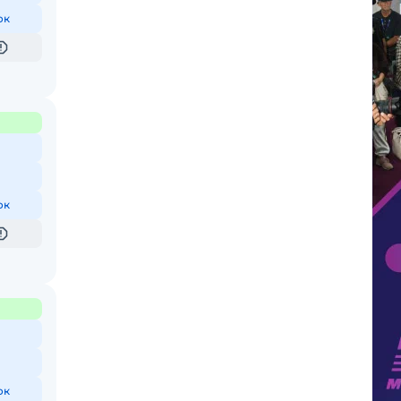
ок
ок
ок