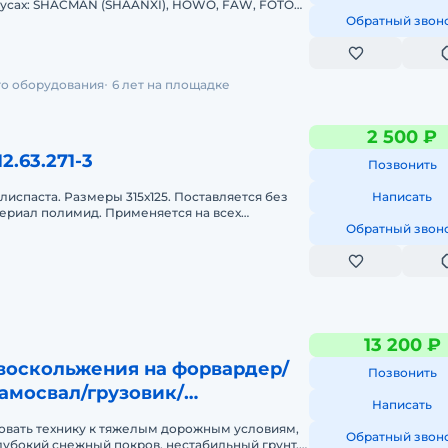
обусах: SHACMAN (SHAANXI), HOWO, FAW, FOTON,
 Dragon Звоните, работать с нами у
Обратный звон
го оборудования
6 лет на площадке
2 500 ₽
2.63.271-3
Позвонить
лиспаста. Размеры 315х125. Поставляется без
Написать
ериал полимид. Применяется на всех
анах "Ивановец"
Обратный звон
13 200 ₽
воскольжения на форвардер/
Позвонить
амосвал/грузовик/
Написать
у
вать технику к тяжелым дорожным условиям,
Обратный звон
глубокий снежный покров, нестабильный грунт,