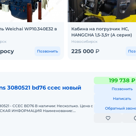
ль Weichai WP10.340E32 в
Кабина на погрузчик HC,
HANGCHA 1,5-3,5т (А серия)
рск
Новосибирск
просу
225 000
₽
Позвонить
Поз
199 738 ₽
s 3080521 bd76 ccec новый
Позвонить
Написать
521 - CCEC BD76 В наличии: Несколько. Цена с
Обратный звон
ысокого давления (ТНВД) Артикул: 30