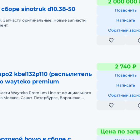
2 000 000 
сборе sinotruk d10.38-50
Позвонить
и. Запчасти оригинальные. Новые запчасти.
Написать
ент.
Обратный звон
2 740 ₽
ро2 kbel132p110 (распылитель
Позвонить
во wayteko premium
Написать
части Wayteko Premium Line от официального
Обратный звон
 в Москве, Санкт-Петербурге, Воронеже,
ске, Омске, Сургуте, Тюмени,
Цена по зап
ртовой howo в сборе с