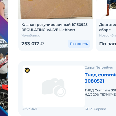
Клапан регулировочный 10150925
Двигате
REGULATING VALVE Liebherr
сборе
Челябинск
Новосиби
253 017
₽
По за
Позвонить
Санкт-Петербург
Тнвд cummin
3080521
ТНВД Cummins 3080
НДС 20% ТЕХНИЧЕСКАЯ ИНФОРМАЦИЯ Наименование:
Топливный насос в
27.07.2026
БСМ-Сервис