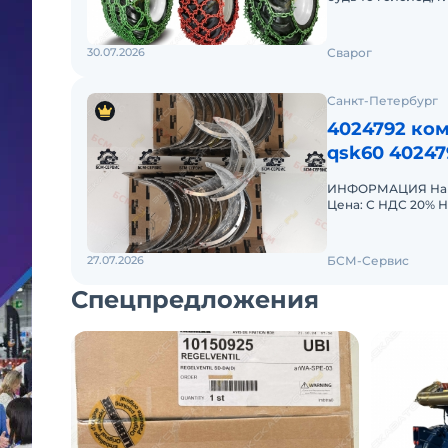
колеи и т. п. Пост
30.07.2026
Сварог
Санкт-Петербург
4024792 ко
qsk60 40247
ИНФОРМАЦИЯ Наим
Цена: С НДС 20% Н
27.07.2026
БСМ-Сервис
Спецпредложения