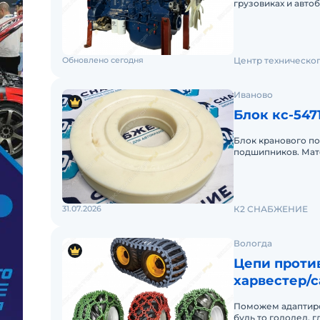
грузовиках и авт
Golden
Обновлено сегодня
Центр техническо
Иваново
Блок кс-5471
Блок кранового по
подшипников. Мат
автомобильных кр
31.07.2026
К2 СНАБЖЕНИЕ
Вологда
Цепи проти
харвестер/с
спецтехник
Поможем адаптиро
будь то гололед, 