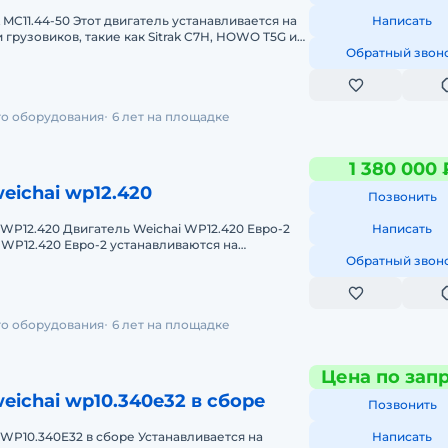
атель устанавливается на
Написать
грузовиков, такие как Sitrak C7H, HOWO T5G и
11.44-50 отличае
Обратный звон
го оборудования
6 лет на площадке
1 380 000 
eichai wp12.420
Позвонить
ichai WP12.420 Евро-2
Написать
 WP12.420 Евро-2 устанавливаются на
 North Benz, MAN, Beifan Be
Обратный звон
го оборудования
6 лет на площадке
Цена по зап
eichai wp10.340e32 в сборе
Позвонить
E32 в сборе Устанавливается на
Написать