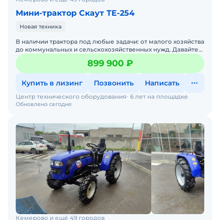
Мини-трактор Скаут TE-254
Новая техника
В наличии трактора под любые задачи: от малого хозяйства
до коммунальных и сельскохозяйственных нужд. Давайте
подберем трактор под ваши задачи — просто напиши
899 900 ₽
Купить в лизинг
Позвонить
Написать
Центр технического оборудования
6 лет на площадке
Обновлено сегодня
Кемерово и ещё 49 городов