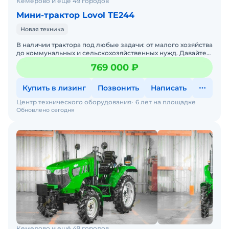
Кемерово и ещё 49 городов
Мини-трактор Lovol TE244
Новая техника
В наличии трактора под любые задачи: от малого хозяйства
до коммунальных и сельскохозяйственных нужд. Давайте
подберем тмини трактор под ваши задачи — просто
769 000 ₽
Купить в лизинг
Позвонить
Написать
Центр технического оборудования
6 лет на площадке
Обновлено сегодня
Кемерово и ещё 49 городов