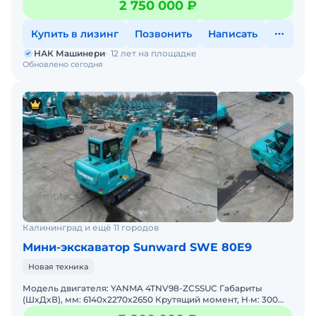
2 750 000 ₽
оплаты
Купить в лизинг
Позвонить
Написать
НАК Машинери
12 лет на площадке
Обновлено сегодня
Калининград и ещё 11 городов
Мини-экскаватор Sunward SWE 80E9
Новая техника
Модель двигателя: YANMA 4TNV98-ZCSSUC Габариты
(ШxДxВ), мм: 6140x2270x2650 Крутящий момент, Н·м: 300
Рабочая масса, кг: 7680 Дорожный просвет, мм: 820 Глуб