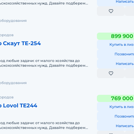
Написать
йственных нужд. Давайте подберем
ни трактор для хозяйства, мини трактор новый купить, куп
дачи — просто напиши
ить минитрактор на Экскаватор.ру, купить минитрактор мт, 
ор, купить минитрактор 4х4
 оборудования
городов
899 900
 Скаут TE-254
Купить в лиз
Позвонит
под любые задачи: от малого хозяйства до
Написать
йственных нужд. Давайте подберем
дачи — просто напиши
 оборудования
городов
769 000
 Lovol TE244
Купить в лиз
Позвонит
под любые задачи: от малого хозяйства до
Написать
йственных нужд. Давайте подберем
дачи — просто напиши