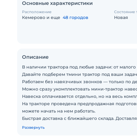
Основные характеристики
Расположение
Состояние 
Кемерово и еще
48 городов
Новая
Описание
В наличии трактора под любые задачи: от малог
Давайте подберем тмини трактор под ваши зада
Работаем без навязчивых звонков — только по де
Можно сразу укомплектовать мини-трактор наве
Навеска оплачивается отдельно, но на весь компл
На тракторе проведена предпродажная подготовка
можете начать на нем работать.
Быстрая доставка с ближайшего склада. Доставля
Минитрактор 4х4 Фотон Ловол TE-244:
Развернуть
Мощность двигателя: 24 л.с.