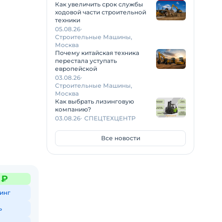
Как увеличить срок службы
ходовой части строительной
техники
05.08.26
Строительные Машины,
Москва
Почему китайская техника
перестала уступать
европейской
03.08.26
Строительные Машины,
Москва
Как выбрать лизинговую
компанию?
03.08.26
СПЕЦТЕХЦЕНТР
 с
Все новости
з потери
 ₽
инг
ь
пить,