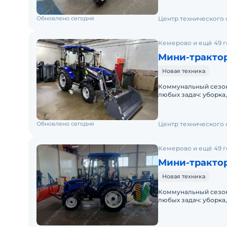
Обновлено сегодня
Центр технического
Кемерово и ещё 49 
Мини-трактор 
Новая техника
Коммунальный сезон
любых задач: уборка, чистка, мойка. Д
под ваши задачи — 
Обновлено сегодня
Центр технического
Кемерово и ещё 49 
Мини-трактор
Новая техника
Коммунальный сезон
любых задач: уборка, чистка, мойка. Д
ваши задачи — прос