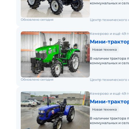
коммунальных и сельскохозя
купить мини трактор на Экскаватор.ру, купить ми
трактор под ваши за
трактор мт, купить китайский мини трактора, куп
новый минитрактор, купить китайский минитракт
Обновлено сегодня
Центр технического
Кемерово и ещё 49 
Мини-трактор
Новая техника
В наличии трактора 
коммунальных и сельскохозя
трактор под ваши за
Обновлено сегодня
Центр технического
Кемерово и ещё 49 
Мини-трактор
Новая техника
В наличии трактора 
коммунальных и сельскохозя
трактор под ваши за