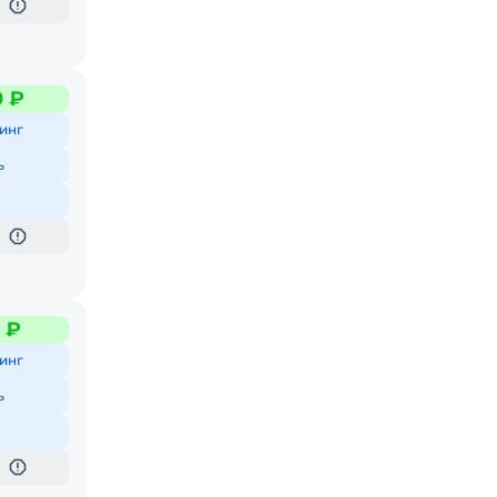
0 ₽
инг
ь
0 ₽
инг
ь