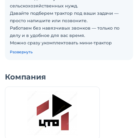
сельскохозяйственных нужд.
Давайте подберем трактор под ваши задачи —
просто напишите или позвоните.
Работаем без навязчивых звонков — только по
делу и в удобное для вас время.
Можно сразу укомплектовать мини-трактор
навесным оборудованием — подберем, установим
Развернуть
и все проверим.
Навеска оплачивается отдельно, но на весь
комплект действует гарантия.
Компания
На тракторе проведена предпродажная
подготовка - все надежно закреплено, затянуто и
смазано, поэтому вы сразу можете начать на нем
работать.
Быстрая доставка с ближайшего склада.
Доставляем технику по всей России от 2х дней.
Минитрактор 4х4 Foton Lovol TE-354
Мощность двигателя: 35 л.с.