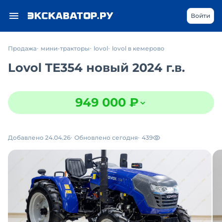
Войти
Продажа
мини-тракторы
lovol
lovol в кемерово
Lovol TE354 новый 2024 г.в.
949 000 ₽
Добавлено 24.04.26
Обновлено сегодня
439