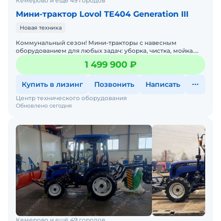
Кемерово и ещё 49 городов
Мини-трактор Lovol TE404 Generation III
Новая техника
Коммунальный сезон! Мини-тракторы с навесным
оборудованием для любых задач: уборка, чистка, мойка.
Давайте подберем минитрактор под ваши задачи — просто
1 499 900 ₽
напиш
Купить в лизинг
Позвонить
Написать
Центр технического оборудования
Обновлено сегодня
Кемерово и ещё 49 городов