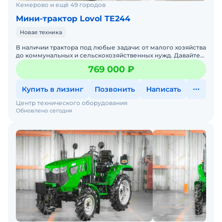
первого взноса.
Кемерово и ещё 49 городов
- Широкий ассортимент. Мы являемся
Мини-трактор Lovol TE244
официальным дилером Зауберг, Фотон Ловол,
Новая техника
Скаут, Уралец, Кат, МТЗ, Беларус, Шифенг более 11
В наличии трактора под любые задачи: от малого хозяйства
лет.
до коммунальных и сельскохозяйственных нужд. Давайте
подберем тмини трактор под ваши задачи — просто
купить минитрактор ловол 354, купить мини
769 000 ₽
трактор ловол, минитрактор lovol купить, купить
мини трактор на Экскаватор.ру, купить мини
Купить в лизинг
Позвонить
Написать
трактор для хозяйства, мини трактор новый
Центр технического оборудования
Обновлено сегодня
купить, купить мини трактор мт, купить китайский
мини трактора, купить минитрактор на
Экскаватор.ру, купить минитрактор мт, купить
новый минитрактор, купить китайский
минитрактор, купить минитрактор 4х4