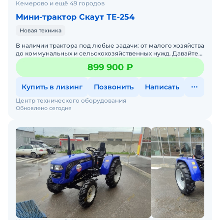
Кемерово и ещё 49 городов
Мини-трактор Скаут TE-254
Новая техника
В наличии трактора под любые задачи: от малого хозяйства
до коммунальных и сельскохозяйственных нужд. Давайте
подберем трактор под ваши задачи — просто напиши
899 900 ₽
Купить в лизинг
Позвонить
Написать
Центр технического оборудования
Обновлено сегодня