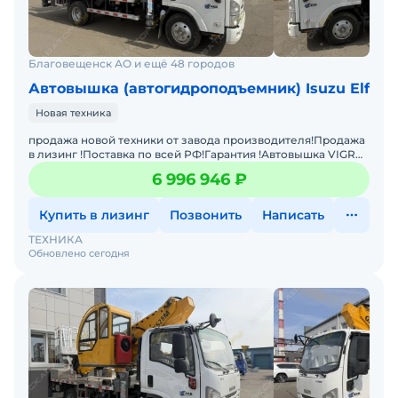
Благовещенск АО и ещё 48 городов
Автовышка (автогидроподъемник) Isuzu Elf
Новая техника
продажа новой техники от завода производителя!Продажа
в лизинг !Поставка по всей РФ!Гарантия !Автовышка VIGRUS
GKS36Характеристики:Колесная формула:4x2Время вы
6 996 946 ₽
Купить в лизинг
Позвонить
Написать
ТЕХНИКА
Обновлено сегодня