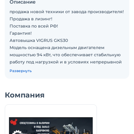
Описание
продажа новой техники от завода производителя!
Продажа в лизинг!
Поставка по всей РФ!
Гарантия!
Автовышка VIGRUS GKS30
Модель оснащена дизельным двигателем
мощностью 94 кВт, что обеспечивает стабильную
работу под нагрузкой и в условиях непрерывной
эксплуатации. Телескопическая стрела
Развернуть
изготавливается из прочной стали и позволяет
производить подъём с высокой точностью и
плавностью. Управление осуществляется с пульта
Компания
оператора в корзине и дублируется с земли.
Характеристики :
Колесная формула:4x2
Масса: 6 300кг
Общая масса:7 300кг
Коробка передач: 5MT