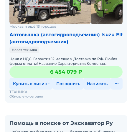
Москва и ещё 13 городов
Автовышка (автогидроподъемник) Isuzu Elf
(автогидроподъемник)
Новая техника
Цена с НДС. Гарантия 12 месяцев. Доставка по РФ. Любая
форма оплаты! Название Характеристик:Колесная
формула: 4x2 Масса: 6 300 кгВысота подъема: 30,5 м ммОб
6 454 079 ₽
Купить в лизинг
Позвонить
Написать
ТЕХНИКА
Обновлено сегодня
Помощь в поиске от Экскаватор Ру