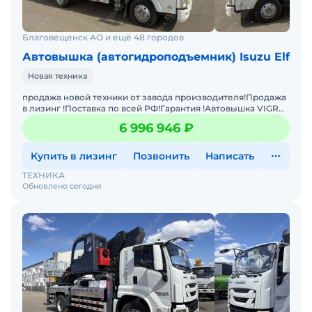
Возможна продажа в лизинг. Гарантия 12 месяцев.
Доставка по РФ.
Благовещенск АО и ещё 48 городов
Автовышка (автогидроподъемник) Isuzu Elf
Новая техника
продажа новой техники от завода производителя!Продажа
в лизинг !Поставка по всей РФ!Гарантия !Автовышка VIGRUS
GKS36 на шасси ISUZU 4×2 с двигателем 96 кВ
6 996 946 ₽
Купить в лизинг
Позвонить
Написать
ТЕХНИКА
Обновлено сегодня