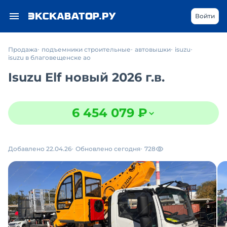
Войти
Продажа
подъемники строительные
автовышки
isuzu
isuzu в благовещенске ао
Isuzu Elf новый 2026 г.в.
6 454 079 ₽
Добавлено 22.04.26
Обновлено сегодня
728