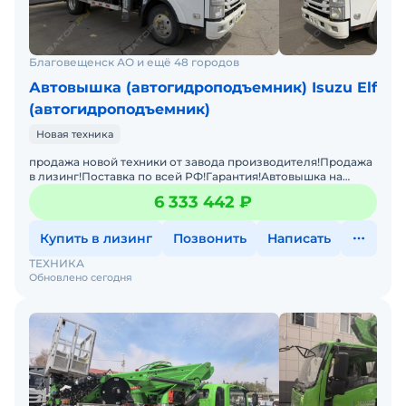
Благовещенск АО и ещё 48 городов
Автовышка (автогидроподъемник) Isuzu Elf
(автогидроподъемник)
Новая техника
продажа новой техники от завода производителя!Продажа
в лизинг!Поставка по всей РФ!Гарантия!Автовышка на
шасси ISUZU 4X2 с дизельным двигателем ISUZU — э
6 333 442 ₽
Купить в лизинг
Позвонить
Написать
ТЕХНИКА
Обновлено сегодня