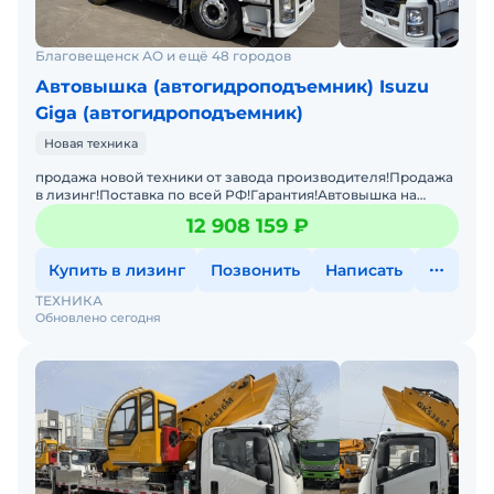
Благовещенск АО и ещё 48 городов
Автовышка (автогидроподъемник) Isuzu
Giga (автогидроподъемник)
Новая техника
продажа новой техники от завода производителя!Продажа
в лизинг!Поставка по всей РФ!Гарантия!Автовышка на
шасси ISUZU 4х2, с двигателем мощностью 151 кВт (205 л
12 908 159 ₽
Купить в лизинг
Позвонить
Написать
ТЕХНИКА
Обновлено сегодня