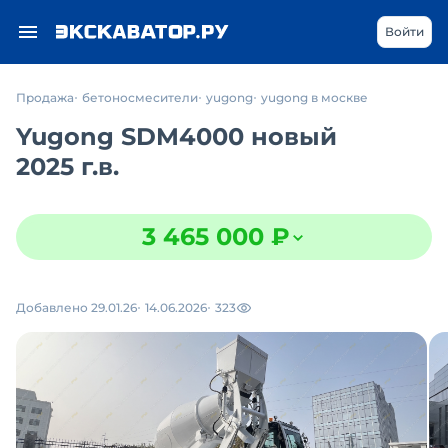
Войти
Продажа
бетоносмесители
yugong
yugong в москве
Yugong SDM4000 новый
2025 г.в.
3 465 000 ₽
Добавлено 29.01.26
14.06.2026
323