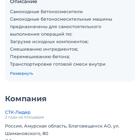
Описание
Самоходные Бетоносмесители
Самоходные бетоносмесительные машины
предназначены для самостоятельного
выполнения операций по:
Загрузке исходных компонентов;
Смешиванию ингредиентов;
Перемешиванию бетона;
Транспортировке готовой смеси внутри
строительной площадки;
Развернуть
Выгрузке готового раствора непосредственно на
месте работ.
Эти машины представляют собой колесные
Компания
транспортные средства, оснащённые
специальным шасси и оборудованием для
СТК-Лидер
приготовления и транспортировки бетонной
2 года на площадке
смеси. Конструкция объединяет систему привода,
Россия, Амурская область, Благовещенск АО, ул.
механизм управления и саму бетономешалку в
Шимановского, 80
единую машину, управляемую оператором из