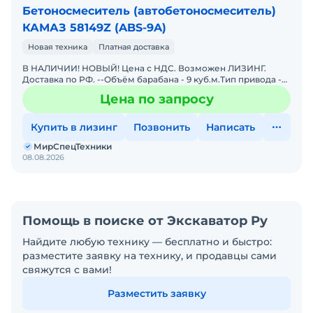
осям.
Бетоносмеситель (автобетоносмеситель)
Безопасность: Машина оснащена запорными и
КАМАЗ 58149Z (ABS-9A)
блокирующими клапанами для обеспечения
Новая техника
Платная доставка
максимальной безопасности оператора.
В НАЛИЧИИ! НОВЫЙ! Цена с НДС. Возможен ЛИЗИНГ.
Измерительная система: машина оборудована
Доставка по РФ. --Объём барабана - 9 куб.м.Тип привода -
от автономного двигателяПолезная грузоподъемность по
электронной измерительной системой и
Цена по запросу
бет
водомером.
В наличии.
Купить в лизинг
Позвонить
Написать
МирСпецТехники
08.08.2026
Помощь в поиске от Экскаватор Ру
Найдите любую технику — бесплатно и быстро:
разместите заявку на технику, и продавцы сами
свяжутся с вами!
Разместить заявку