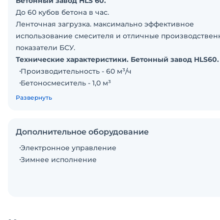
Бетонный завод HLS 60.
До 60 кубов бетона в час.
Ленточная загрузка. максимально эффективное
использование смесителя и отличные производствен
показатели БСУ.
Технические характеристики. Бетонный завод HLS60.
Производительность - 60 м³/ч
Бетоносмеситель - 1,0 м³
Бункера инертных - 4 × 15 м³
Развернуть
Дозатор инертных материалов - 2000±2% кг
Дозатор цемента - 700±1% кг
Дозатор воды - 500±1% кг
Дополнительное оборудование
Дозатор хим. добавок - 70±1% кг
Электронное управление
Мощность - 105 кВт
Зимнее исполнение
Высота выгрузки готового бетона - 4,1 м
Габариты БСУ (летнее исполнение/ДxШxВ) - 24 х 18 х 
Кабина оператора, Силос, Шнеки, АСУ ТП И СИЛОВА
ЧАСТЬ в комплекте