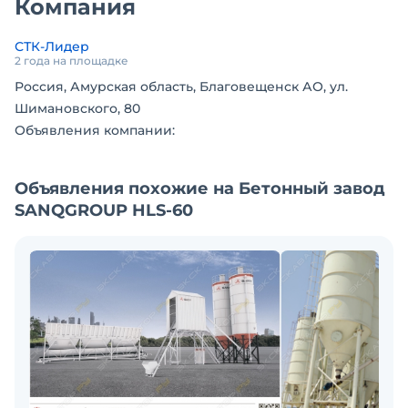
Компания
Подача инертны
материалов с
СТК-Лидер
помощью
2 года на площадке
транспортной ле
Россия, Амурская область, Благовещенск АО, ул.
обеспечивает
Шимановского, 80
непрерывный и
Объявления компании:
равномерный ци
загрузки, что
положительным
Объявления похожие на Бетонный завод
образом отражае
SANQGROUP HLS-60
на основном
показателе БСУ –
времени полног
цикла и фактиче
производительно
Работа завода
полностью
контролируется
промышленным