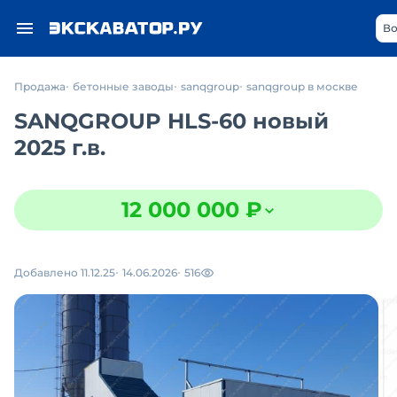
Во
Продажа
бетонные заводы
sanqgroup
sanqgroup в москве
SANQGROUP HLS-60 новый
2025 г.в.
12 000 000 ₽
Добавлено 11.12.25
14.06.2026
516