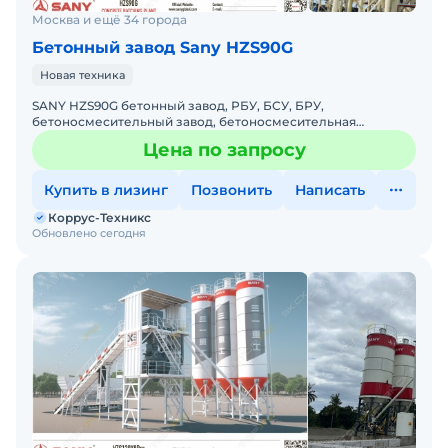
компьютером .
Москва и ещё 34 города
Автоматизирова
Бетонный завод Sany HZS90G
система защиты
Новая техника
Контроллер PLY10
Смесители
SANY HZS90G бетонный завод, РБУ, БСУ, БРУ,
Управление BS10
бетоносмесительный завод, бетоносмесительная
JS1000,
Доставка до места
Схема управлени
установкаЦена по запросуТип: цикличныйСпособ
Цена по запросу
SICOMA
перемещения: транспортабель
монтажа, Шефмонтаж,
слаботочными
MSO1500/1000
пуско-наладочные
исполнительным
Купить в лизинг
Позвонить
Написать
или BHS (OX
работы, обучение
устройствами
Коррус-Техникс
1.0 или DKX)
создана с помощ
Обновлено сегодня
на выюор.
импортированны
разработок.
Возможность
оперативной
модификации
программных
установок в
соответствии с