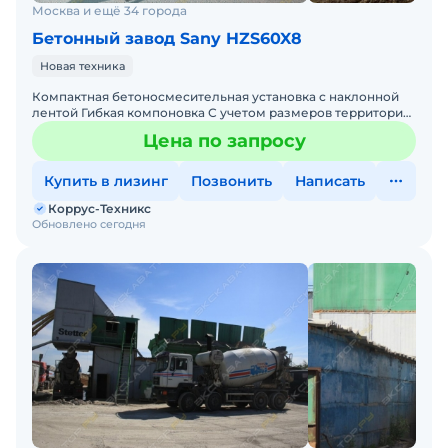
Москва и ещё 34 города
Бетонный завод Sany HZS60X8
Новая техника
Компактная бетоносмесительная установка с наклонной
лентой Гибкая компоновка С учетом размеров территории
объекта заказчика наклонная лента может быть 20° 28°
Цена по запросу
Купить в лизинг
Позвонить
Написать
Коррус-Техникс
Обновлено сегодня