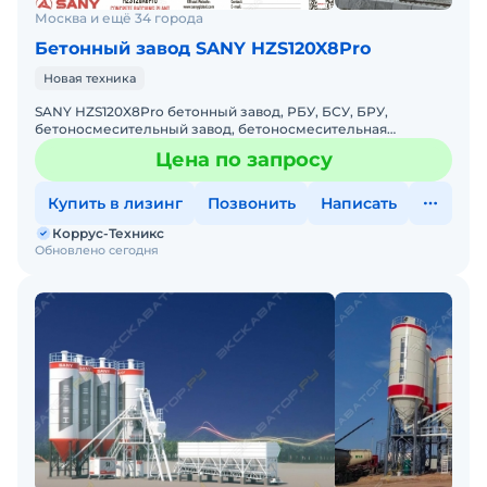
текущими
Москва и ещё 34 города
требованиями.
Бетонный завод SANY HZS120X8Pro
Возможность
хранения до 1000
Новая техника
рецептов.
SANY HZS120X8Pro бетонный завод, РБУ, БСУ, БРУ,
бетоносмесительный завод, бетоносмесительная
Возможность
установкаЦена по запросуТип: цикличныйСпособ
Цена по запросу
использования
перемещения: транспорт
сыпучих добавок 
Купить в лизинг
Позвонить
Написать
жидких добавок.
Коррус-Техникс
Возможность
Обновлено сегодня
непрерывной
круглосуточной
работы. Контроль
данных о
потреблении
материалов.