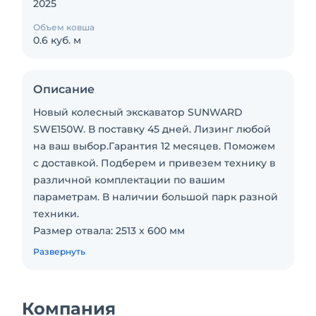
2025
Объем ковша
0.6 куб. м
Описание
Новый колесный экскаватор SUNWARD
SWE150W. В поставку 45 дней. Лизинг любой
на ваш выбор.Гарантия 12 месяцев. Поможем
с доставкой. Подберем и привезем технику в
различной комплектации по вашим
параметрам. В наличии большой парк разной
техники.
Размер отвала: 2513 x 600 мм
Масса: 13800 кг
Развернуть
Скорость движения: 32 км/ч
Преодолеваемый уклон: 30°
Модель двигателя: Cummins QSF3.8
Компания
Мощность двигателя: 104/141 кВт/л.с.