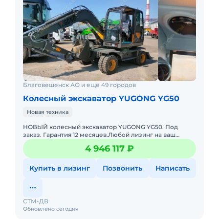
Расход гидравлического масла: 150 л/мин x 2
Скорость вращения: 12 об/мин
Макс. высота копания по вертикали: 3956 мм
Высота подъема отвала: 492 мм
Заглубление отвала: 126 мм
Радиус вращения хвостовой части: 2358 мм
Благовещенск АО и ещё 49 городов
Колесный экскаватор YUGONG YG50
Новая техника
НОВЫЙ колесный экскаватор YUGONG YG50. Под
заказ. Гарантия 12 месяцев.Любой лизинг на ваш
выбор.Склад запасных частей. Доставка по РФ.В
4 946 117 ₽
наличии большой пар
Купить в лизинг
Позвонить
Написать
СТМ-ДВ
Обновлено сегодня