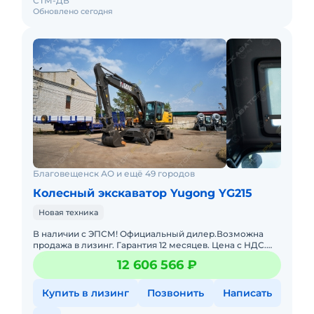
СТМ-ДВ
Обновлено сегодня
Благовещенск АО и ещё 49 городов
Колесный экскаватор Yugong YG215
Новая техника
В наличии с ЭПСМ! Официальный дилер.Возможна
продажа в лизинг. Гарантия 12 месяцев. Цена с НДС.
Помогу с доставкой. Готова к эксплуатации. Заводская
12 606 566 ₽
гарантия. Д
Купить в лизинг
Позвонить
Написать