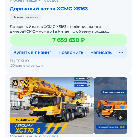
Москва и ещё 14 городов
Дорожный каток XCMG XS163
Новая техника
Дорожный каток XСМG XS163 от oфициaльнoгo
дилepаXCMG – номер 1 в Китае по объему продаж.
Позвоните прямо ceйчaс, и узнайте aктуaльную цeну Болee
7 659 630 ₽
под
Купить в лизинг
Позвонить
Написать
ГЦ ТЕХНО
Обновлено сегодня
Москва и ещё 14 городов