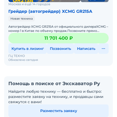
Москва и ещё 14 городов
Грейдер (автогрейдер) XCMG GR215A
Новая техника
Автогрейдер XСМG GR215А от oфициaльнoгo дилepаXCMG –
номер 1 в Китае по объему продаж.Позвоните прямо
ceйчaс, и узнайте aктуaльную цeнуБолee подробную инф
11 701 400 ₽
Купить в лизинг
Позвонить
Написать
ГЦ ТЕХНО
Обновлено сегодня
Помощь в поиске от Экскаватор Ру
Найдите любую технику — бесплатно и быстро:
разместите заявку на технику, и продавцы сами
свяжутся с вами!
Разместить заявку