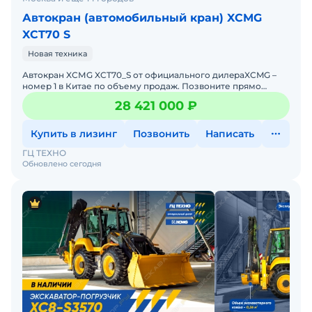
Автокран (автомобильный кран) XCMG
XCT70 S
Новая техника
Автокран XСМG XCT70_S от oфициaльнoгo дилepаXCMG –
номер 1 в Китае по объему продаж. Позвоните прямо
ceйчaс, и узнайте aктуaльную цeнуБолee подробную инф
28 421 000 ₽
Купить в лизинг
Позвонить
Написать
ГЦ ТЕХНО
Обновлено сегодня