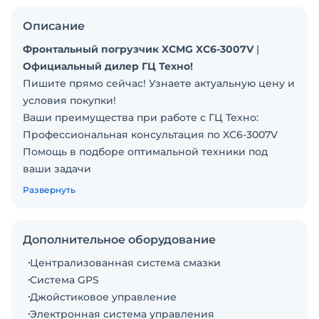
Описание
Фронтальный погрузчик XCMG XC6-3007V
|
Официальный дилер ГЦ Техно!
Пишите прямо сейчас! Узнаете актуальную цену и
условия покупки!
Ваши преимущества при работе с ГЦ Техно:
Профессиональная консультация по XC6-3007V
Помощь в подборе оптимальной техники под
ваши задачи
Возможность оформления в лизинг на выгодных
Развернуть
условиях
Почему выбирают ГЦ Техно?
Официальный дилер XCMG — гарантия качества и
Дополнительное оборудование
подлинности
Централизованная система смазки
16 филиалов по России — близость к клиенту
Система GPS
Собственный сервис — ремонт и
Джойстиковое управление
техобслуживание
Электронная система управления