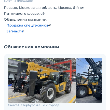
5 лет на площадке
Цены не являются публичной офертой,
Россия, Московская область, Москва, 6-й км
определяемой положениями ст.435 ГК РФ, ст.437
Пятницкого шоссе, с9
ГК РФ, актуальную цену на сегодняшний день
Объявления компании:
уточняйте у менеджеров!
Продажа спецтехники
41
Запчасти
1
Объявления компании
Санкт-Петербург и ещё 2 города