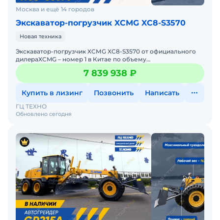
Москва и ещё 14 городов
Экскаватор-погрузчик XCMG XC8-S3570
Новая техника
Экcкaвaтop-погрузчик XСМG XC8-S3570 от oфициaльнoгo
дилepаXCMG – номер 1 в Китае по объему
продаж.Позвоните прямо ceйчaс, и узнайте aктуaльную
7 839 938 ₽
цeну Б
Купить в лизинг
Позвонить
Написать
ГЦ ТЕХНО
Обновлено сегодня