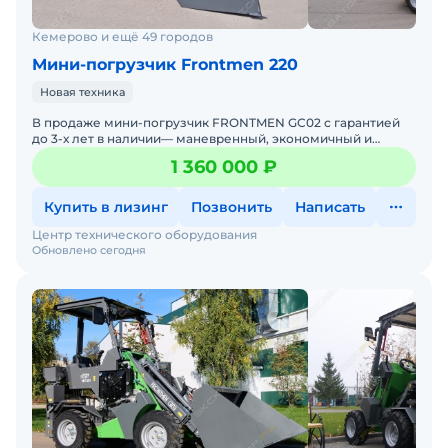
Кемерово и ещё 49 городов
Мини-погрузчик Frontmen 220
Новая техника
В продаже мини-погрузчик FRONTMEN GC02 с гарантией
до 3-х лет в наличии— маневренный, экономичный и
выносливый. Идеальный помощник для задач любой
1 360 000 ₽
сложности на
Купить в лизинг
Позвонить
Написать
Центр технического оборудования
Обновлено сегодня