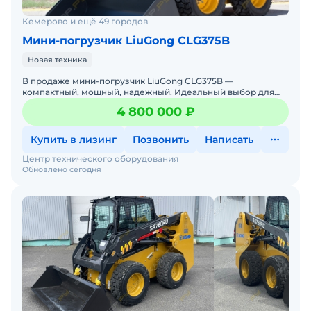
Кемерово и ещё 49 городов
Мини-погрузчик LiuGong CLG375B
Новая техника
В продаже мини-погрузчик LiuGong CLG375B —
компактный, мощный, надежный. Идеальный выбор для
работы на стройке, в коммунальном хозяйстве, на складах
4 800 000 ₽
и фермах. Л
Купить в лизинг
Позвонить
Написать
Центр технического оборудования
Обновлено сегодня