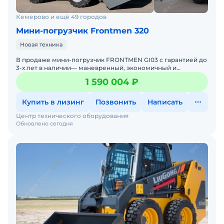
Кемерово и ещё 49 городов
Мини-погрузчик Frontmen 320
Новая техника
В продаже мини-погрузчик FRONTMEN GI03 с гарантией до
3-х лет в наличии— маневренный, экономичный и
выносливый. Идеальный помощник для задач любой
1 590 004 ₽
сложности на
Купить в лизинг
Позвонить
Написать
Центр технического оборудования
Обновлено сегодня