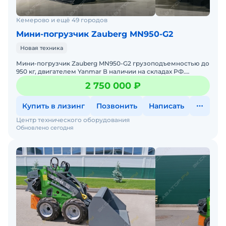
Кемерово и ещё 49 городов
Мини-погрузчик Zauberg MN950-G2
Новая техника
Мини-погрузчик Zauberg MN950-G2 грузоподъемностью до
950 кг, двигателем Yanmar В наличии на складах РФ.
Действующее ЭПСМ, все налоги и сборы уплачены. Докум
2 750 000 ₽
Купить в лизинг
Позвонить
Написать
Центр технического оборудования
Обновлено сегодня