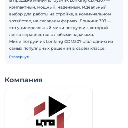
В продаже мини-погрузчик Lonking CDM307 —
компактный, мощный, надежный. Идеальный
выбор для работы на стройке, в коммунальном
хозяйстве, на складах и фермах. Лонкинг 307 —
это универсальный мини погрузчик, который
легко справляется с любыми задачами.
Мини погрузчик Lonking CDM307 стал одним из
самых популярных решений в своём классе.
Характеристики мини погрузчика:
Развернуть
• Грузоподъемность: 800 кг
• Объем ковша: 0,43 м3
• Высота разгрузки по шарниру: 3020 мм
Компания
• Габариты: 3320х1530х2000 мм
• Двигатель: XINCHAI A498BT1-175
• Мощность: 50 л.с.
• Объем гидробака: 65 л
• Объем топливного бака: 83 л
• Масса минипогрузчика Лонгкинг: 2800 кг
Вы можете купить мини погрузчик в лизинг на