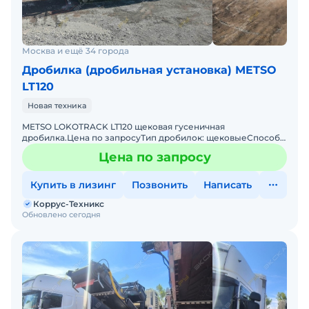
Москва и ещё 34 города
Дробилка (дробильная установка) METSO
LT120
Новая техника
METSO LOKOTRACK LT120 щековая гусеничная
дробилка.Цена по запросуТип дробилок: щековыеСпособ
перемещения: самоходныеCамая популярная в мире и РФ
Цена по запросу
Гусеничная Щеко
Купить в лизинг
Позвонить
Написать
Коррус-Техникс
Обновлено сегодня