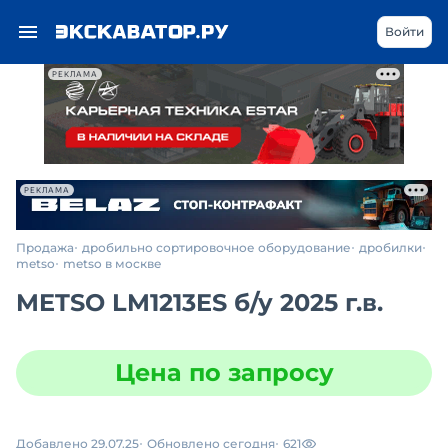
Войти
РЕКЛАМА
РЕКЛАМА
Продажа
дробильно сортировочное оборудование
дробилки
metso
metso в москве
METSO LM1213ES
б/у
2025 г.в.
Цена по запросу
Добавлено 29.07.25
Обновлено сегодня
621