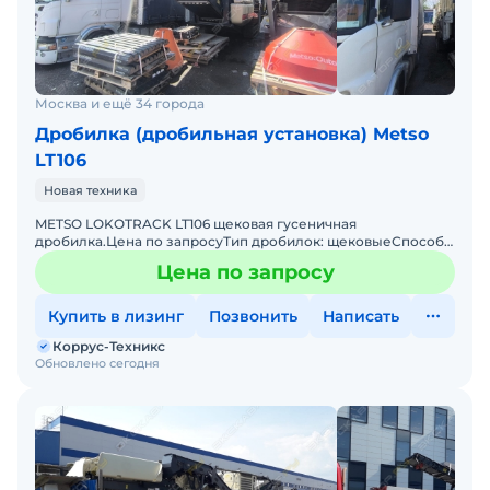
Москва и ещё 34 города
Дробилка (дробильная установка) Metso
LT106
Новая техника
METSO LOKOTRACK LT106 щековая гусеничная
дробилка.Цена по запросуТип дробилок: щековыеСпособ
перемещения: самоходныеCамая популярная в мире и РФ
Цена по запросу
Щековая Дробилк
Купить в лизинг
Позвонить
Написать
Коррус-Техникс
Обновлено сегодня