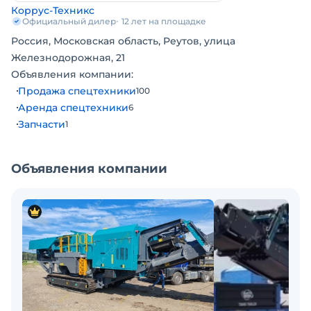
Коррус-Техникс
Магнитный сепаратор
Официальный дилер
12 лет на площадке
Подогреватель
Россия, Московская область, Реутов, улица
Боковой конвейер
Железнодорожная, 21
Гидравлическая поддержка установки щели
Объявления компании:
Дополнительный комплект молотков
Продажа спецтехники
100
КОРРУС-ТЕХ – работаем с 1997 года, Лучший
Аренда спецтехники
6
Дистрибьютор METSO в 2021 г. в мире.
Запчасти
1
Объявления компании