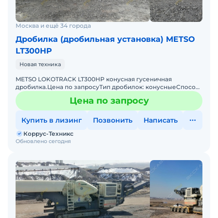
Москва и ещё 34 города
Дробилка (дробильная установка) METSO
LT300HP
Новая техника
METSO LOKOTRACK LT300HP конусная гусеничная
дробилка.Цена по запросуТип дробилок: конусныеСпособ
перемещения: самоходныеСамая популярная в мире и РФ
Цена по запросу
Конусная Др
Купить в лизинг
Позвонить
Написать
Коррус-Техникс
Обновлено сегодня