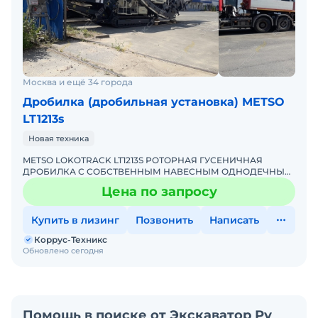
Москва и ещё 34 города
Дробилка (дробильная установка) METSO
LT1213s
Новая техника
METSO LOKOTRACK LT1213S РОТОРНАЯ ГУСЕНИЧНАЯ
ДРОБИЛКА С СОБСТВЕННЫМ НАВЕСНЫМ ОДНОДЕЧНЫМ
ГРОХОТОМ Цена по запросу Тип дробилок: роторные
Цена по запросу
Способ перемещения: са
Купить в лизинг
Позвонить
Написать
Коррус-Техникс
Обновлено сегодня
Помощь в поиске от Экскаватор Ру