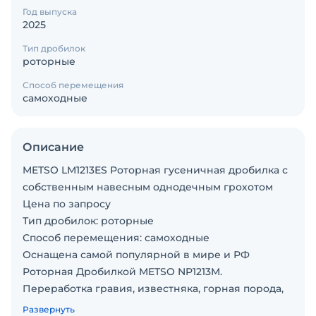
Год выпуска
2025
Тип дробилок
роторные
Способ перемещения
самоходные
Описание
METSO LM1213ES Роторная гусеничная дробилка с
собственным навесным однодечным грохотом
Цена по запросу
Тип дробилок: роторные
Способ перемещения: самоходные
Оснащена самой популярной в мире и РФ
Роторная Дробилкой METSO NP1213M.
Переработка гравия, известняка, горная порода,
руда, уголь, рециклинг и прочее.
Развернуть