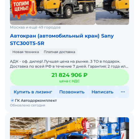
Москва и ещё 49 городов
Автокран (автомобильный кран) Sany
STC300T5-5R
Новая техника
Платная доставка
АДК - оф. дилер! Лучшая цена на рынке. 3 ТО в подарок.
Доставка по всей РФ в течение 7 дней. Гарантия: 2 года или
4000 моточасов. Рассрочка Внимание! Только у
21 824 906 ₽
цена с НДС
Купить в лизинг
Позвонить
Написать
ГК Автодоркомплект
Обновлено сегодня