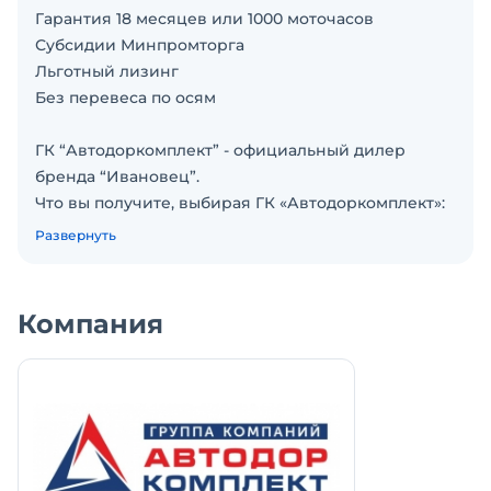
Гарантия 18 месяцев или 1000 моточасов
Субсидии Минпромторга
Льготный лизинг
Без перевеса по осям
ГК “Автодоркомплект” - официальный дилер
бренда “Ивановец”.
Что вы получите, выбирая ГК «Автодоркомплект»:
- Гарантию низкой цены. Нашли цену дешевле –
Развернуть
мы сделаем еще более привлекательное
предложение;
- Возможность оплаты в рассрочку! Подробнее в
Компания
отделе продаж.
- Поможем с оформлением лизинга от 0%.
Работаем со всеми лизинговыми компаниями.
Высокий % одобрений наших клиентов.
- Предпродажную подготовку зa нaш cчeт;
- Полный пакет документов. Налоги и сборы