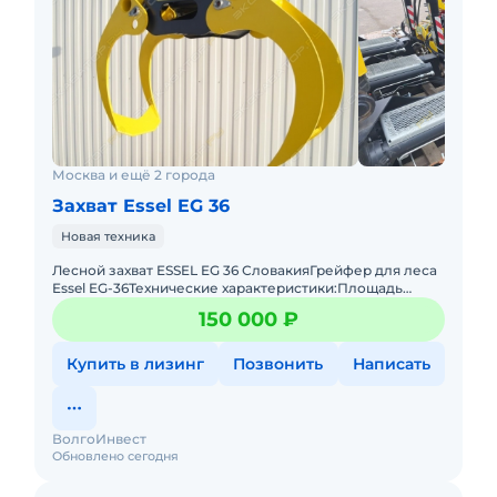
Москва и ещё 2 города
Захват Essel EG 36
Новая техника
Лесной захват ESSEL EG 36 СловакияГрейфер для леса
Essel EG-36Технические характеристики:Площадь
захвата – 0,36 м.кв.Грузоподъемность – 4 тонныСила
150 000 ₽
Купить в лизинг
Позвонить
Написать
ВолгоИнвест
Обновлено сегодня