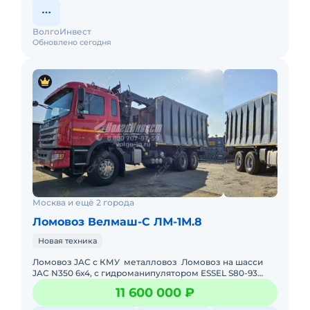
ВолгоИнвест
Обновлено сегодня
Москва и ещё 2 города
Ломовоз Велмаш-С ЛМ-1М.8
Новая техника
Ломовоз JAC с КМУ металловоз Ломовоз на шасси
JAC N350 6х4, с гидроманипулятором ESSEL S80-93
(Словакия)Базовое шасси JAC N350 6х4Колесная
11 600 000 ₽
формула