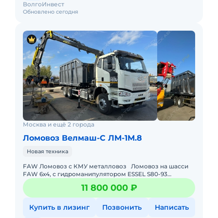
ВолгоИнвест
Обновлено сегодня
Москва и ещё 2 города
Ломовоз Велмаш-С ЛМ-1М.8
Новая техника
FAW Ломовоз с КМУ металловоз Ломовоз на шасси
FAW 6х4, с гидроманипулятором ESSEL S80-93
(Словакия)Технические характеристикиБазовое
11 800 000 ₽
шассиБазовое ш
Купить в лизинг
Позвонить
Написать