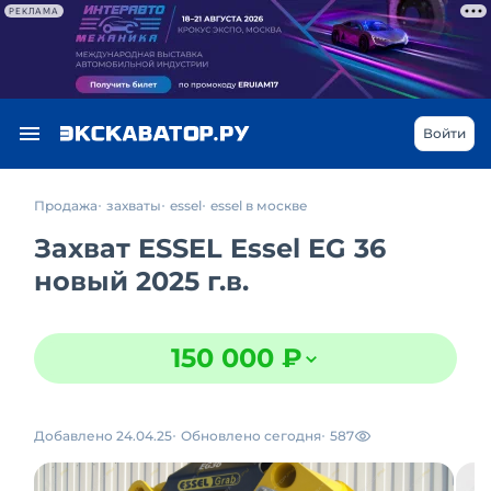
РЕКЛАМА
Войти
Продажа
захваты
essel
essel в москве
Захват ESSEL Essel EG 36
новый 2025 г.в.
150 000 ₽
Добавлено 24.04.25
Обновлено сегодня
587