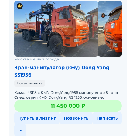
Москва и ещё 2 города
Кран-манипулятор (кму) Dong Yang
SS1956
Новая техника
Камаз 43118 с КМУ DongYang 1956 манипулятор 8 тонн
Спец. серия КМУ DongYang RS 1956, основные
отличия:- увеличена грузоподъёмность до 8 000 кг.на
11 450 000 ₽
мин. вы
Купить в лизинг
Позвонить
Написать