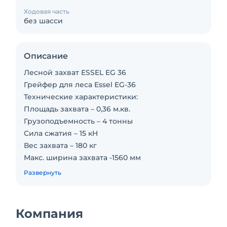
Ходовая часть
без шасси
Описание
Лесной захват ESSEL EG 36
Грейфер для леса Essel EG-36
Технические характеристики:
Площадь захвата – 0,36 м.кв.
Грузоподъемность – 4 тонны
Сила сжатия – 15 кН
Вес захвата – 180 кг
Макс. ширина захвата -1560 мм
Макс. рабочее давление – 28МПа
Развернуть
Грейфер Essel EG-36 отвечает всем
современным
требованиям лесозаготовки. Изготовлен из
Компания
высокопрочной