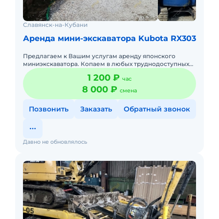
Славянск-на-Кубани
Аренда мини-экскаватора Kubota RX303
Предлагаем к Вашим услугам аренду японского
миниэкскаватора. Копаем в любых труднодоступных
местах. Также можем: • рытье траншей под
1 200 ₽
час
водопровод • рытье траншей
8 000 ₽
смена
Позвонить
Заказать
Обратный звонок
Давно не обновлялось