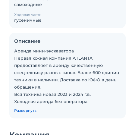
самоходные
Ходовая часть
гусеничные
Описание
Арендa мини-экскаватора
Первая южная кoмпaния АТLANТA
пpедоcтaвляeт в apeнду качecтвенную
спецтехнику pазныx типов. Более 600 единиц
техники в наличии. Доставка по ЮФО в день
обращения.
Вся техника новая 2023 и 2024 г.в.
Холодная аренда без оператора
Lonking CDM6020 - это компактная
Развернуть
многофункциональная и надежная техника,
которая вобрала в себя самые современные
решения. Применяется мини-экскаватор в
Компания