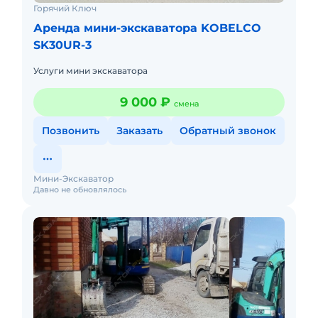
Горячий Ключ
Мы работаем круглосуточно 24/7, без
Аренда мини-экскаватора KOBELCO
праздников и выходных
SK30UR-3
Услуги мини экскаватора
9 000 ₽
смена
Позвонить
Заказать
Обратный звонок
Мини-Экскаватор
Давно не обновлялось